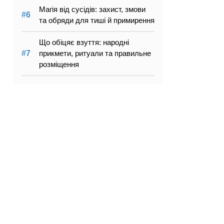
Магія від сусідів: захист, змови
та обряди для тиші й примирення
Що обіцяє взуття: народні
прикмети, ритуали та правильне
розміщення