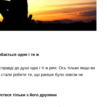
бається одне і те ж
правді до душі одні і ті ж речі. Ось тільки якщо ви
 стали робити те, що раніше було зовсім не
уєтеся тільки з його друзями