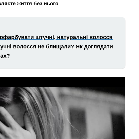
вляєте життя без нього
пофарбувати штучні, натуральні волосся
учні волосся не блищали? Як доглядати
ках?