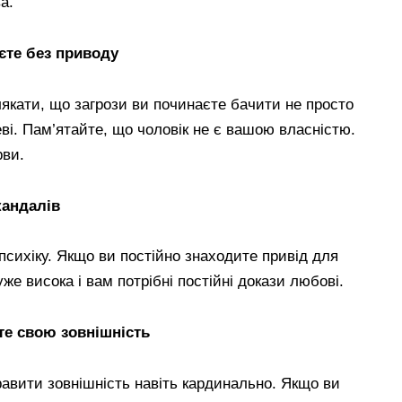
а.
єте без приводу
лякати, що загрози ви починаєте бачити не просто
еві. Пам’ятайте, що чоловік не є вашою власністю.
рви.
кандалів
психіку. Якщо ви постійно знаходите привід для
же висока і вам потрібні постійні докази любові.
те свою зовнішність
равити зовнішність навіть кардинально. Якщо ви