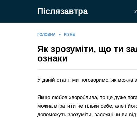
Перейти
Післязавтра
до
У
вмісту
ГОЛОВНА
»
РІЗНЕ
Як зрозуміти, що ти з
ознаки
У даній статті ми поговоримо, як можна з
Якщо любов хвороблива, то це дуже пога
можна втратити не тільки себе, але і йог
допоможуть зрозуміти, залежні чи ви від