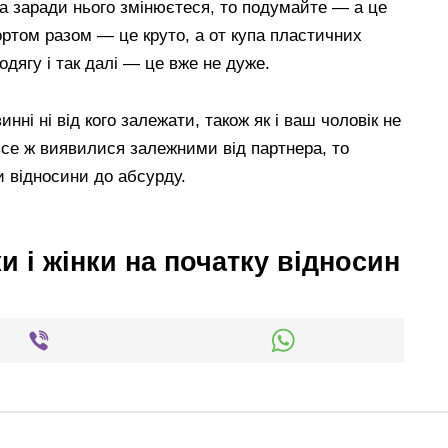
ка заради нього змінюєтеся, то подумайте — а це
ортом разом — це круто, а от купа пластичних
одягу і так далі — це вже не дуже.
нні ні від кого залежати, також як і ваш чоловік не
все ж виявилися залежними від партнера, то
и відносини до абсурду.
и і жінки на початку відносин