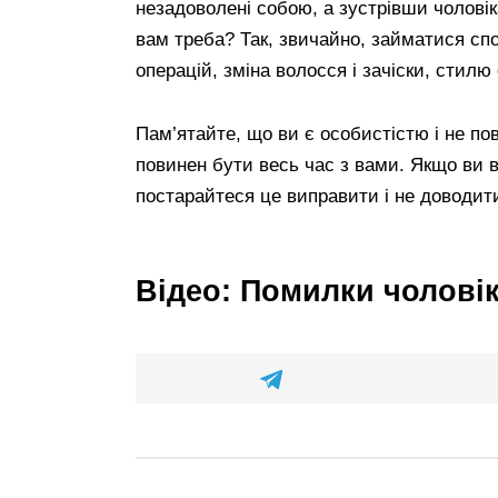
незадоволені собою, а зустрівши чолові
вам треба? Так, звичайно, займатися сп
операцій, зміна волосся і зачіски, стилю 
Пам’ятайте, що ви є особистістю і не пови
повинен бути весь час з вами. Якщо ви 
постарайтеся це виправити і не доводит
Відео: Помилки чоловік