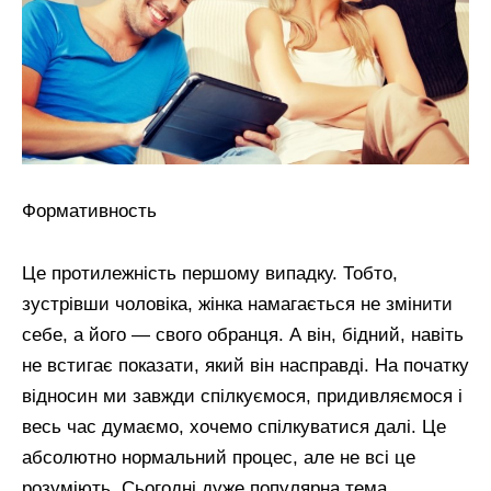
Формативность
Це протилежність першому випадку. Тобто,
зустрівши чоловіка, жінка намагається не змінити
себе, а його — свого обранця. А він, бідний, навіть
не встигає показати, який він насправді. На початку
відносин ми завжди спілкуємося, придивляємося і
весь час думаємо, хочемо спілкуватися далі. Це
абсолютно нормальний процес, але не всі це
розуміють. Сьогодні дуже популярна тема