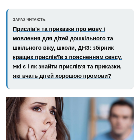
ЗАРАЗ ЧИТАЮТЬ:
Прислів'я та приказки про мову і
мовлення для дітей дошкільного та
шкільного віку, школи, ДНЗ: збірник
кращих прислів'їв з поясненням сенсу.
Які є і як знайти прислів'я та приказки,
які вчать дітей хорошою промови?