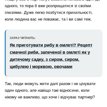
одного, то пора б вже розпрощатися зі своїми
ілюзіями. Дуже легко позбутися прихильності,
коли людина вас не поважає, та і ви самі теж.
ЗАРАЗ ЧИТАЮТЬ:
Як приготувати рибу в омлеті? Рецепт
смачної риби, запеченої в омлеті як у
дитячому садку, з сиром, сиром,
цибулею і морквою, овочами
Так, люди можуть жити далі разом і не цінувати
один одного, але навіщо такі відносини, коли
нікому не важливо, що хоче і відчуває партнер?