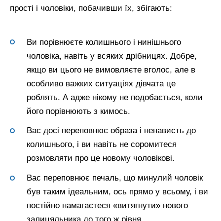
прості і чоловіки, побачивши їх, збігають:
Ви порівнюєте колишнього і нинішнього
чоловіка, навіть у всяких дрібницях. Добре,
якщо ви цього не вимовляєте вголос, але в
особливо важких ситуаціях дівчата це
роблять. А адже нікому не подобається, коли
його порівнюють з кимось.
Вас досі переповнює образа і ненависть до
колишнього, і ви навіть не соромитеся
розмовляти про це новому чоловікові.
Вас переповнює печаль, що минулий чоловік
був таким ідеальним, ось прямо у всьому, і ви
постійно намагаєтеся «витягнути» нового
залицяльника до того ж рівня.