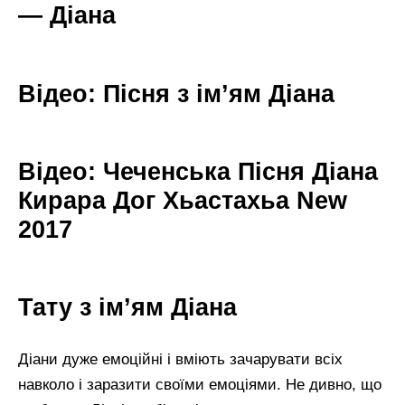
— Діана
Відео: Пісня з ім’ям Діана
Відео: Чеченська Пісня Діана
Кирара Дог Хьастахьа New
2017
Тату з ім’ям Діана
Діани дуже емоційні і вміють зачарувати всіх
навколо і заразити своїми емоціями. Не дивно, що