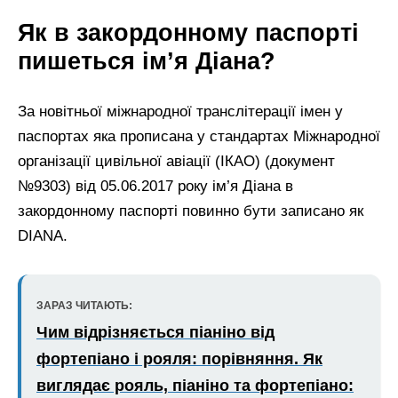
Як в закордонному паспорті
пишеться ім’я Діана?
За новітньої міжнародної транслітерації імен у
паспортах яка прописана у стандартах Міжнародної
організації цивільної авіації (ІКАО) (документ
№9303) від 05.06.2017 року ім’я Діана в
закордонному паспорті повинно бути записано як
DIANA.
ЗАРАЗ ЧИТАЮТЬ:
Чим відрізняється піаніно від
фортепіано і рояля: порівняння. Як
виглядає рояль, піаніно та фортепіано: