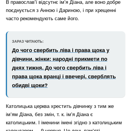
В православ’ї відсутнє ім’я Діана, але воно добре
поєднується з Анною і Дариною, і при хрещенні
часто рекомендують саме його.
ЗАРАЗ ЧИТАЮТЬ:
До чого свербить ліва і права щока у
дівчини, жінки: народні прикмети по
днях тижня. До чого свербить ліва і
права щока вранці і ввечері, сверблять
обидві щоки?
Католицька церква хрестить дівчинку з тим же
ім’ям Діана, без змін, т. к. ім’я Діана є
католицьким. І іменини імені згідно з католицьким
календарем — 9 червня. Це день пам’яті