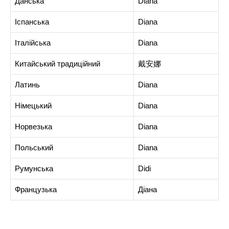
Данська
Diana
Іспанська
Diana
Італійська
Diana
Китайський традиційний
戴安娜
Латинь
Diana
Німецький
Diana
Норвезька
Diana
Польський
Diana
Румунська
Didi
Французька
Діана