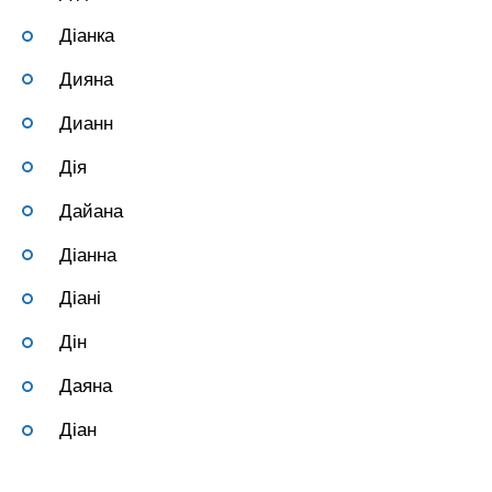
Діанка
Дияна
Дианн
Дія
Дайана
Діанна
Діані
Дін
Даяна
Діан