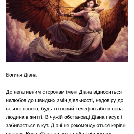
Богиня Діана
До негативним сторонам імені Діана відноситься
нелюбов до швидких змін діяльності, недовіру до
всього нового, будь то новий телефон або ж нова
людина в житті. В чужій обстановці Діана пасує і
забивається в кут. Діані не рекомендуються керівні
посади. Вона з’їдає на них і себе і підлеглих.