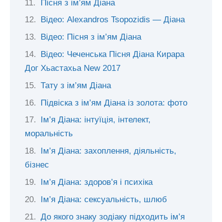
Пісня з ім’ям Діана
Відео: Alexandros Tsopozidis — Діана
Відео: Пісня з ім’ям Діана
Відео: Чеченська Пісня Діана Кирара
Дог Хьастахьа New 2017
Тату з ім’ям Діана
Підвіска з ім’ям Діана із золота: фото
Ім’я Діана: інтуїція, інтелект,
моральність
Ім’я Діана: захоплення, діяльність,
бізнес
Ім’я Діана: здоров’я і психіка
Ім’я Діана: сексуальність, шлюб
До якого знаку зодіаку підходить ім’я