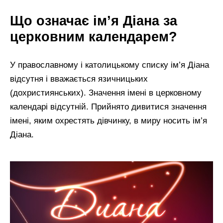
Що означає ім’я Діана за
церковним календарем?
У православному і католицькому списку ім’я Діана
відсутня і вважається язичницьких
(дохристиянських). Значення імені в церковному
календарі відсутній. Прийнято дивитися значення
імені, яким охрестять дівчинку, в миру носить ім’я
Діана.