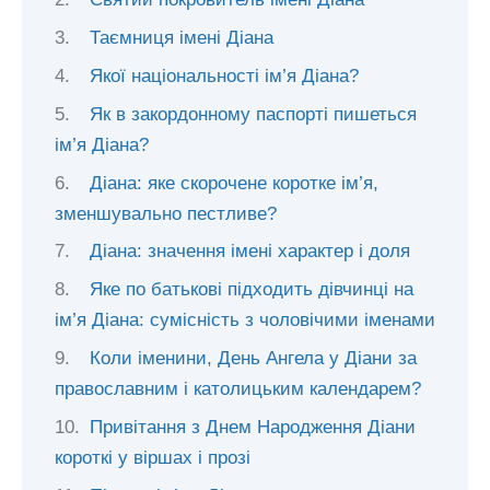
Таємниця імені Діана
Якої національності ім’я Діана?
Як в закордонному паспорті пишеться
ім’я Діана?
Діана: яке скорочене коротке ім’я,
зменшувально пестливе?
Діана: значення імені характер і доля
Яке по батькові підходить дівчинці на
ім’я Діана: сумісність з чоловічими іменами
Коли іменини, День Ангела у Діани за
православним і католицьким календарем?
Привітання з Днем Народження Діани
короткі у віршах і прозі