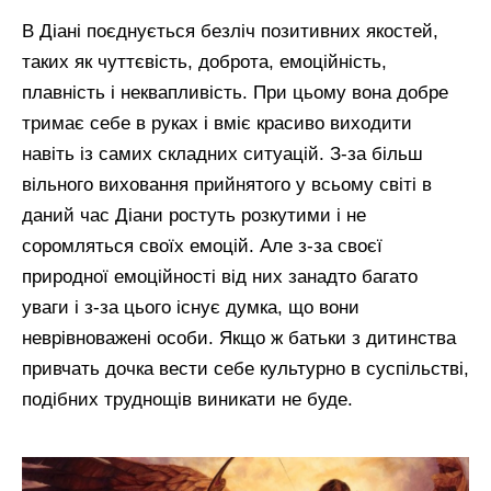
В Діані поєднується безліч позитивних якостей,
таких як чуттєвість, доброта, емоційність,
плавність і неквапливість. При цьому вона добре
тримає себе в руках і вміє красиво виходити
навіть із самих складних ситуацій. З-за більш
вільного виховання прийнятого у всьому світі в
даний час Діани ростуть розкутими і не
соромляться своїх емоцій. Але з-за своєї
природної емоційності від них занадто багато
уваги і з-за цього існує думка, що вони
неврівноважені особи. Якщо ж батьки з дитинства
привчать дочка вести себе культурно в суспільстві,
подібних труднощів виникати не буде.