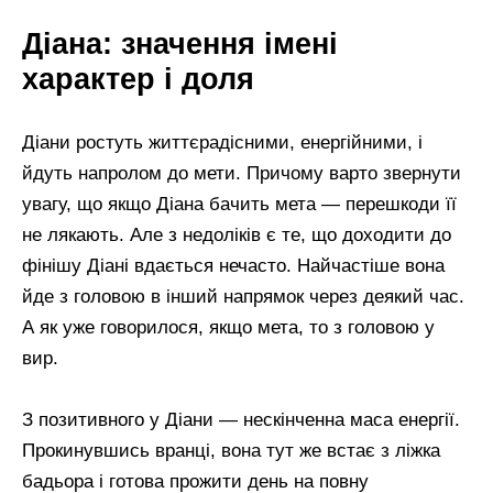
Діана: значення імені
характер і доля
Діани ростуть життєрадісними, енергійними, і
йдуть напролом до мети. Причому варто звернути
увагу, що якщо Діана бачить мета — перешкоди її
не лякають. Але з недоліків є те, що доходити до
фінішу Діані вдається нечасто. Найчастіше вона
йде з головою в інший напрямок через деякий час.
А як уже говорилося, якщо мета, то з головою у
вир.
З позитивного у Діани — нескінченна маса енергії.
Прокинувшись вранці, вона тут же встає з ліжка
бадьора і готова прожити день на повну