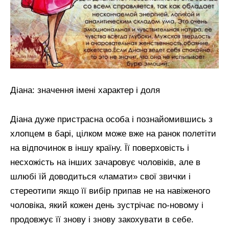
Діана: значення імені характер і доля
Діана дуже пристрасна особа і познайомившись з
хлопцем в барі, цілком може вже на ранок полетіти
на відпочинок в іншу країну. Її поверховість і
несхожість на інших зачаровує чоловіків, але в
шлюбі їй доводиться «ламати» свої звички і
стереотипи якщо її вибір припав не на навіженого
чоловіка, який кожен день зустрічає по-новому і
продовжує її знову і знову закохувати в себе.