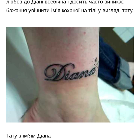
любов до Діані всебічна і досить часто виникає
бажання увічнити ім’я коханої на тілі у вигляді тату.
Тату з ім’ям Діана