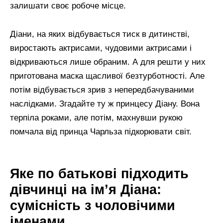
залишати своє робоче місце.
Діани, на яких відбувається тиск в дитинстві,
виростають актрисами, чудовими актрисами і
відкриваються лише обраним. А для решти у них
приготована маска щасливої безтурботності. Але
потім відбувається зрив з непередбачуваними
наслідками. Згадайте ту ж принцесу Діану. Вона
терпіла роками, але потім, махнувши рукою
помчала від принца Чарльза підкорювати світ.
Яке по батькові підходить
дівчинці на ім’я Діана:
сумісність з чоловічими
іменами