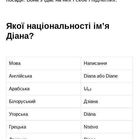
Якої національності ім’я
Діана?
Мова
Написання
Англійська
Diana або Diane
Арабська
ديانا
Білоруський
Дзіана
Угорська
Diána
Грецька
Ντιάνα