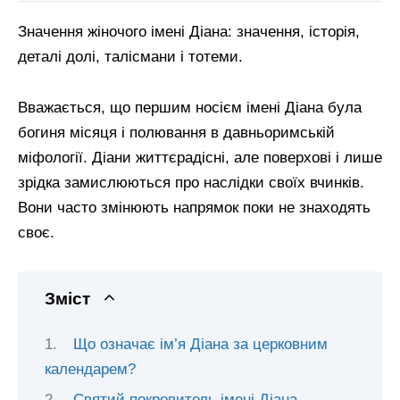
Значення жіночого імені Діана: значення, історія,
деталі долі, талісмани і тотеми.
Вважається, що першим носієм імені Діана була
богиня місяця і полювання в давньоримській
міфології. Діани життєрадісні, але поверхові і лише
зрідка замислюються про наслідки своїх вчинків.
Вони часто змінюють напрямок поки не знаходять
своє.
Зміст
Що означає ім’я Діана за церковним
календарем?
Святий покровитель імені Діана