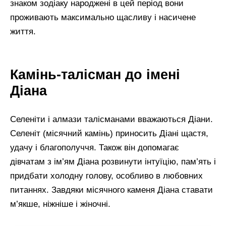
знаком зодіаку народжені в цей період вони
проживають максимально щасливу і насичене
життя.
Камінь-талісман до імені
Діана
Селеніти і алмази талісманами вважаються Діани.
Селеніт (місячний камінь) приносить Діані щастя,
удачу і благополуччя. Також він допомагає
дівчатам з ім’ям Діана розвинути інтуїцію, пам’ять і
придбати холодну голову, особливо в любовних
питаннях. Завдяки місячного каменя Діана ставати
м’якше, ніжніше і жіночні.