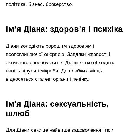
політика, бізнес, брокерство.
Ім’я Діана: здоров’я і психіка
Діани володіють хорошим здоров’ям і
всепоглинаючої енергією. Завдяки жвавості і
активного способу життя Діани легко обходять
навіть віруси і мікроби. До слабких місць
відносяться статеві органи і печінку.
Ім’я Діана: сексуальність,
шлюб
Для Діани секс це найвище задоволення і при