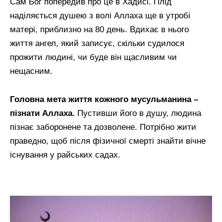
Сам Бог попередив про це в Хадисі. Плід
наділяється душею з волі Аллаха ще в утробі
матері, приблизно на 80 день. Вдихає в нього
життя ангел, який записує, скільки судилося
прожити людині, чи буде він щасливим чи
нещасним.
Головна мета життя кожного мусульманина –
пізнати Аллаха.
Пустивши його в душу, людина
пізнає заборонене та дозволене. Потрібно жити
праведно, щоб після фізичної смерті знайти вічне
існування у райських садах.