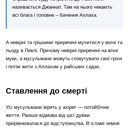
називається Джаннат. Там на нього чекають
всі блага і головне – бачення Аллаха.
А невірні та грішники приречені мучитися у вогні та
льоду в Пеклі. Причому невірні приречені на вічні
муки, а мусульмани можуть спокутувати свої гріхи
і потім жити з Аллахом у райських садах.
Ставлення до смерті
Усі мусульмани вірять у ахірет — потойбічне
життя. Раніше відмова від цієї думки
прирівнювалася до відступництва. В ісламі земне