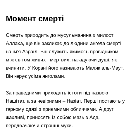
Момент смерті
Смерть приходить до мусульманина з милості
Аллаха, ще він закликає до людини ангела смерті
на ім'я Азраїл. Він служить якимось провідником
між світом живих і мертвих, нагадуючи душі, як
вчинити. У Корані його називають Маляк аль-Маут.
Він керує усіма янголами.
За праведними приходять істоти під назвою
Нашітат, а за невірними – Назіат. Перші постають у
гарному одязі з приємними обличчями. А другі
жахливі, приносять із собою мазь з Ада,
передбачаючи страшні муки.