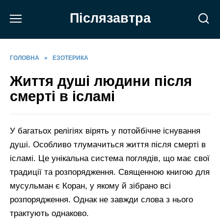
Перейти
Післязавтра
до
вмісту
ГОЛОВНА
»
ЕЗОТЕРИКА
Життя душі людини після
смерті в ісламі
У багатьох релігіях вірять у потойбічне існування
душі. Особливо тлумачиться життя після смерті в
ісламі. Це унікальна система поглядів, що має свої
традиції та розпорядження. Священною книгою для
мусульман є Коран, у якому й зібрано всі
розпорядження. Однак не завжди слова з нього
трактують однаково.