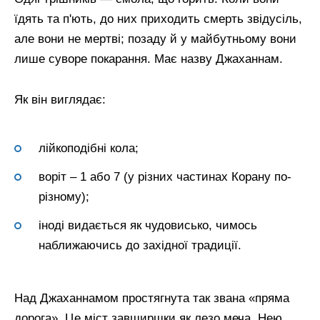
їдять та п'ють, до них приходить смерть звідусіль,
але вони не мертві; позаду й у майбутньому вони
лише суворе покарання. Має назву Джаханнам.
Як він виглядає:
лійкоподібні кола;
воріт – 1 або 7 (у різних частинах Корану по-
різному);
іноді видається як чудовисько, чимось
наближаючись до західної традиції.
Над Джаханнамом простягнута так звана «пряма
дорога». Це міст завширшки як лезо меча. Нею