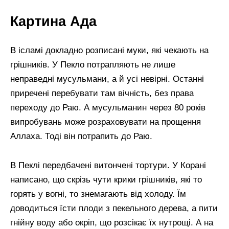
Картина Ада
В ісламі докладно розписані муки, які чекають на
грішників. У Пекло потрапляють не лише
неправедні мусульмани, а й усі невірні. Останні
приречені перебувати там вічність, без права
переходу до Раю. А мусульманин через 80 років
випробувань може розраховувати на прощення
Аллаха. Тоді він потрапить до Раю.
В Пеклі передбачені витончені тортури. У Корані
написано, що скрізь чути крики грішників, які то
горять у вогні, то знемагають від холоду. Їм
доводиться їсти плоди з пекельного дерева, а пити
гнійну воду або окріп, що розсікає їх нутрощі. А на