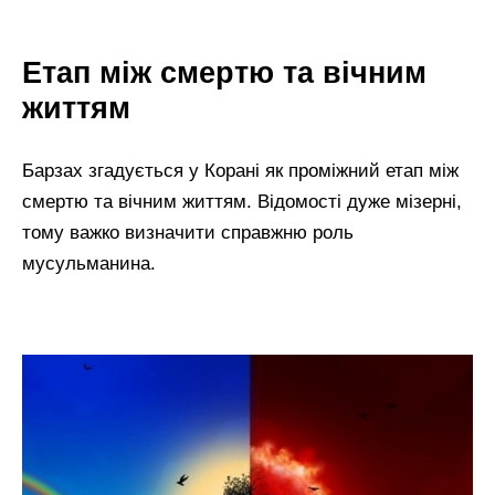
Етап між смертю та вічним
життям
Барзах згадується у Корані як проміжний етап між
смертю та вічним життям. Відомості дуже мізерні,
тому важко визначити справжню роль
мусульманина.