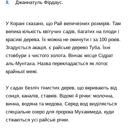
Джаннатуль Фірдаус.
У Корані сказано, що Рай величезних розмірів. Там
велика кількість квітучих садів, багатих на плоди і
красиві дерева. Їх можна не оминути і за 100 років.
Згадується акація, є райське дерево Туба. Їхні
стовбури з чистого золота. Вінчає місце Сідрат
аль-Мунтаха. Назва перекладається як лотос
крайньої межі.
У садах безліч тінистих дерев, що вкривають від
сонця, каналів, ставків. Відомі 4 річки: молочна,
винна, водяна та медова. Серед вод виділяється
спеціальне озеро для пророка Мухаммеда, куди
стікаються усі райські річки.