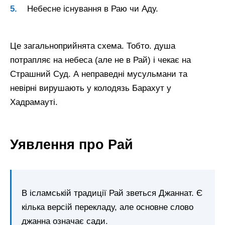
Небесне існування в Раю чи Аду.
Це загальноприйнята схема. Тобто. душа
потрапляє на небеса (але не в Рай) і чекає на
Страшний Суд. А неправедні мусульмани та
невірні вирушають у колодязь Барахут у
Хадрамауті.
Уявлення про Рай
В ісламській традиції Рай зветься Джаннат. Є
кілька версій перекладу, але основне слово
джанна означає сади.