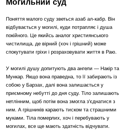
Могильний суд
Поняття малого суду зветься азаб ал-кабр. Він
відбувається у могилі, куди потрапляє і душа
покійного. Це якийсь аналог християнського
чистилища, де вірний (хоч і грішний) може
спокутувати гріхи і розраховувати життя в Раю.
У могилі душу допитують два ангели — Накір та
Мункар. Якщо вона праведна, то її забирають із
собою у Барзах, далі вона залишається у
приємному небутті до дня суду. Тіло залишають
нетлінним, щоб потім вона змогла з'єднатися з
ним. А грішників карають тиском та страшними
муками. Тіла померлих, хоч і перебувають у
могилах, все ще мають здатність відчувати.