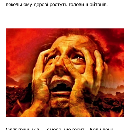
пекельному дереві ростуть голови шайтанів.
Одяг грішників — смола, що горить. Коли вони