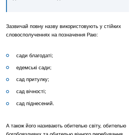
Зазвичай повну назву використовують у стійких
словосполученнях на позначення Раю:
сади благодаті;
едемські сади;
сад притулку;
сад вічності;
сад піднесений.
А також його називають обителью світу, обителью
богобоязливих та обителью вічного перебування.