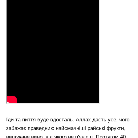
Їди та пиття буде вдосталь. Аллах дасть усе, чого
забажає праведник: найсмачніші райські фрукти,
вишукане вино, від якого не п'янієш. Протягом 40