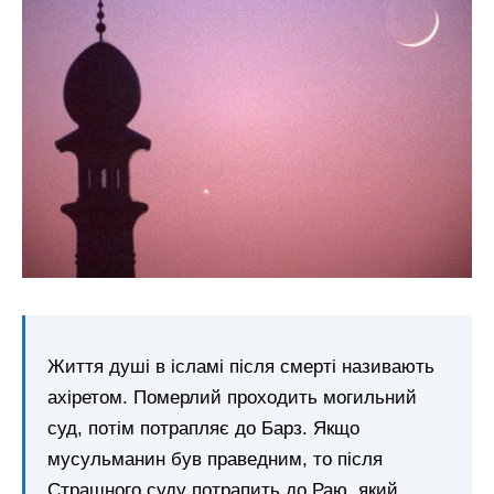
Життя душі в ісламі після смерті називають
ахіретом. Померлий проходить могильний
суд, потім потрапляє до Барз. Якщо
мусульманин був праведним, то після
Страшного суду потрапить до Раю, який