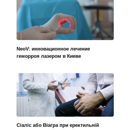
NeoV: инновационное лечение
геморроя лазером в Киеве
Сіаліс або Віагра при еректильній