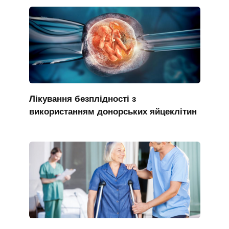
Лікування безплідності з
використанням донорських яйцеклітин