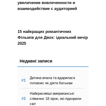
увеличение вовлеченности и
взаимодействие с аудиторией
15 найкращих романтичних
Фільмів для Двох: ідеальний вечір
2025
Недавні записи
Дитина впала та вдарилася
головою: як діяти батькам
Найкрасивіші американські
співачки: 18 зірок, які підкорили
світ