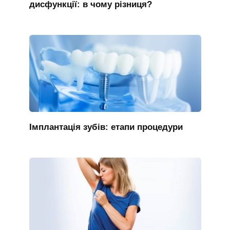
дисфункції: в чому різниця?
Імплантація зубів: етапи процедури