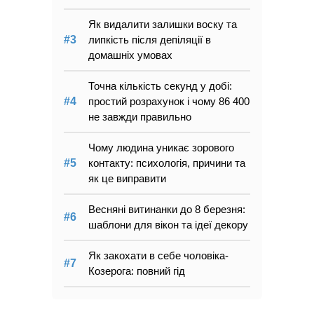
Як видалити залишки воску та
липкість після депіляції в
домашніх умовах
Точна кількість секунд у добі:
простий розрахунок і чому 86 400
не завжди правильно
Чому людина уникає зорового
контакту: психологія, причини та
як це виправити
Весняні витинанки до 8 березня:
шаблони для вікон та ідеї декору
Як закохати в себе чоловіка-
Козерога: повний гід