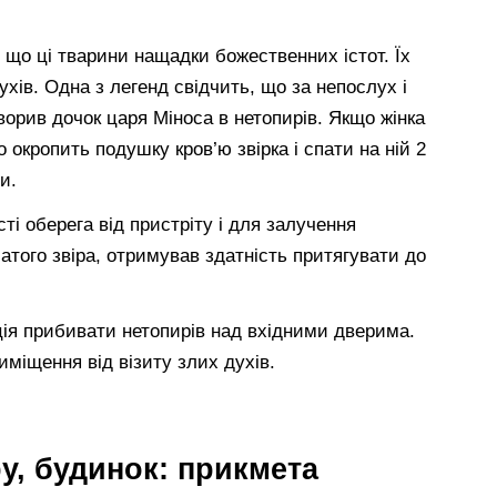
що ці тварини нащадки божественних істот. Їх
духів. Одна з легенд свідчить, що за непослух і
творив дочок царя Міноса в нетопирів. Якщо жінка
о окропить подушку кров’ю звірка і спати на ній 2
и.
ті оберега від пристріту і для залучення
атого звіра, отримував здатність притягувати до
ія прибивати нетопирів над вхідними дверима.
иміщення від візиту злих духів.
ру, будинок: прикмета