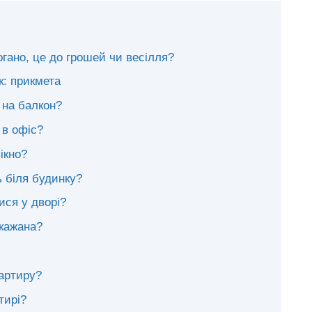
огано, це до грошей чи весілля?
к: прикмета
 на балкон?
 в офіс?
ікно?
 біля будинку?
ися у дворі?
 кажана?
вартиру?
тирі?