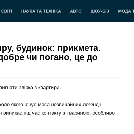
 СВІТІ
НАУКА ТА ТЕХНІКА
АВТО
ШОУ-БІЗ
МОДА 
иру, будинок: прикмета.
добре чи погано, це до
вигнати звірка з квартири.
оло якого існує маса незвичайних легенд і
я виникає під час контакту з твариною, особливо