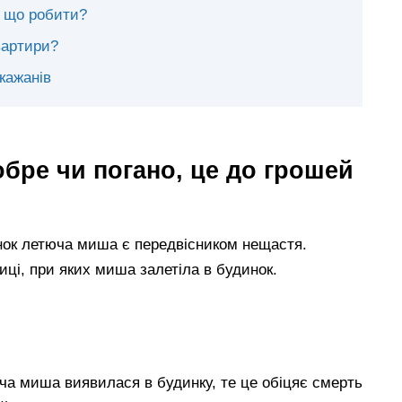
: що робити?
вартири?
кажанів
обре чи погано, це до грошей
нок летюча миша є передвісником нещастя.
иці, при яких миша залетіла в будинок.
ча миша виявилася в будинку, те це обіцяє смерть