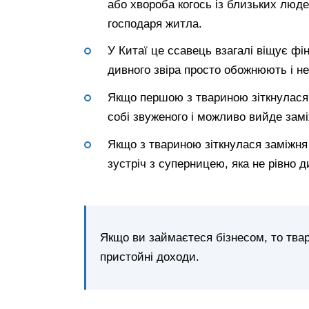
або хвороба когось із близьких люд
господаря житла.
У Китаї це ссавець взагалі віщує фі
дивного звіра просто обожнюють і не
Якщо першою з твариною зіткнулася 
собі звуженого і можливо вийде зам
Якщо з твариною зіткнулася заміжня
зустріч з суперницею, яка не рівно ди
Якщо ви займаєтеся бізнесом, то тва
пристойні доходи.