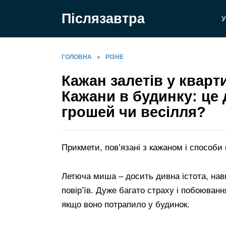
Перейти
Післязавтра
до
У
вмісту
ГОЛОВНА
»
РІЗНЕ
Кажан залетів у кварт
Кажани в будинку: це 
грошей чи весілля?
Прикмети, пов’язані з кажаном і способи 
Летюча миша – досить дивна істота, навк
повір’їв. Дуже багато страху і побоюванн
якщо воно потрапило у будинок.