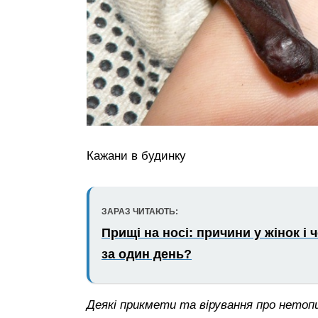
Кажани в будинку
ЗАРАЗ ЧИТАЮТЬ:
Прищі на носі: причини у жінок і 
за один день?
Деякі прикмети та вірування про нетопи