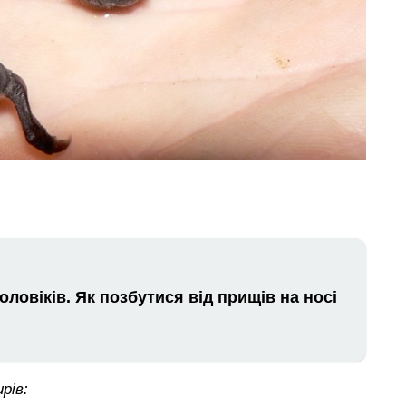
чоловіків. Як позбутися від прищів на носі
рів: