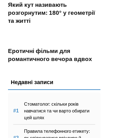
Який кут називають
розгорнутим: 180° у геометрії
та житті
Еротичні фільми для
романтичного вечора вдвох
Недавні записи
Стоматолог: скільки років
навчатися та чи варто обирати
цей шлях
Правила телефонного етикету:
як спілкуватися ввічливо й