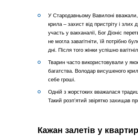
У Стародавньому Вавилоні вважали, 
крила – захист від пристріту і злих 
участь у вакханалії, Бог Діоніс пере
не могла завагітніти, їй потрібно бул
дні. Після того жінки успішно вагітніл
Тварин часто використовували у якос
багатства. Володар висушеного крил
себе гроші.
Одній з жорстоких вважалася традиц
Такий розп’ятий звірятко захищав пр
Кажан залетів у кварти