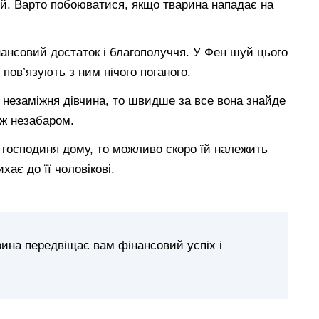
ей. Варто побоюватися, якщо тварина нападає на
нансовий достаток і благополуччя. У Фен шуй цього
 пов’язують з ним нічого поганого.
незаміжня дівчина, то швидше за все вона знайде
іж незабаром.
 господиня дому, то можливо скоро їй належить
хає до її чоловікові.
рина передвіщає вам фінансовий успіх і