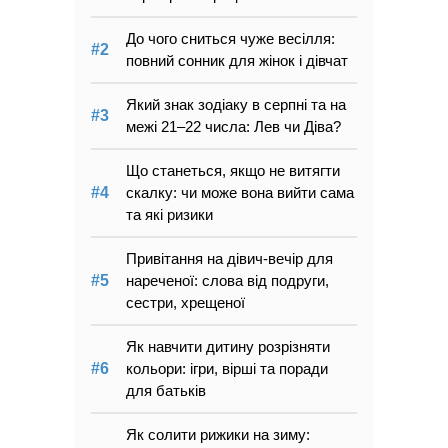
До чого сниться чуже весілля:
повний сонник для жінок і дівчат
Який знак зодіаку в серпні та на
межі 21–22 числа: Лев чи Діва?
Що станеться, якщо не витягти
скалку: чи може вона вийти сама
та які ризики
Привітання на дівич-вечір для
нареченої: слова від подруги,
сестри, хрещеної
Як навчити дитину розрізняти
кольори: ігри, вірші та поради
для батьків
Як солити рижики на зиму: