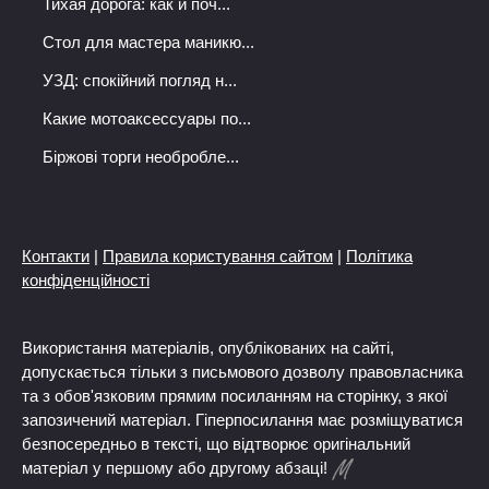
Тихая дорога: как и поч...
Стол для мастера маникю...
УЗД: спокійний погляд н...
Какие мотоаксессуары по...
Біржові торги необробле...
Контакти
|
Правила користування сайтом
|
Політика
конфіденційності
Використання матеріалів, опублікованих на сайті,
допускається тільки з письмового дозволу правовласника
та з обов'язковим прямим посиланням на сторінку, з якої
запозичений матеріал. Гіперпосилання має розміщуватися
безпосередньо в тексті, що відтворює оригінальний
матеріал у першому або другому абзаці!