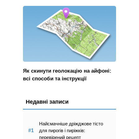
Як скинути геолокацію на айфоні:
всі способи та інструкції
Недавні записи
Найсмачніше дріжджове тісто
для пирогів і пиріжків:
перевірений рецепт