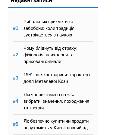
Недавні записи
Рибальські прикмети та
забобони: коли традиція
зустрічається з наукою
Чому бліднуть від страху:
фізіологія, психологія та
приховані сигнали
1991 рік якої тварини: характер і
доля Металевої Кози
Які чоловічі імена на «Т»
вибрати: значення, походження
та тренди
Як безпечно купити чи продати
нерухомість у Києві: повний гід