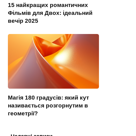
15 найкращих романтичних
Фільмів для Двох: ідеальний
вечір 2025
Магія 180 градусів: який кут
називається розгорнутим в
геометрії?