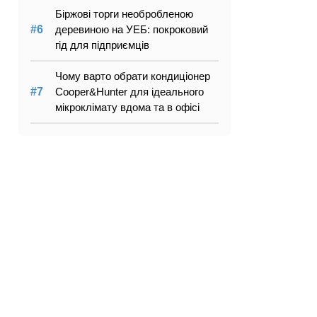
Біржові торги необробленою
деревиною на УЕБ: покроковий
гід для підприємців
Чому варто обрати кондиціонер
Cooper&Hunter для ідеального
мікроклімату вдома та в офісі