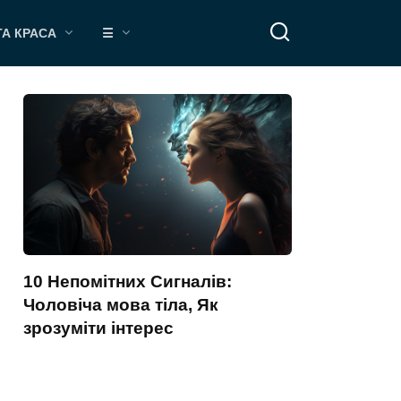
ТА КРАСА
☰
10 Непомітних Сигналів:
Чоловіча мова тіла, Як
зрозуміти інтерес