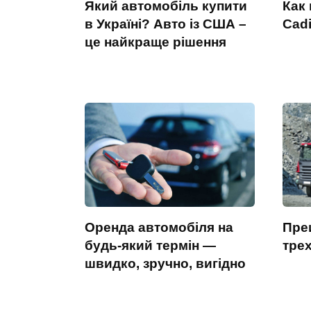
Який автомобіль купити
Как 
в Україні? Авто із США –
Cadi
це найкраще рішення
Оренда автомобіля на
Пре
будь-який термін —
тре
швидко, зручно, вигідно