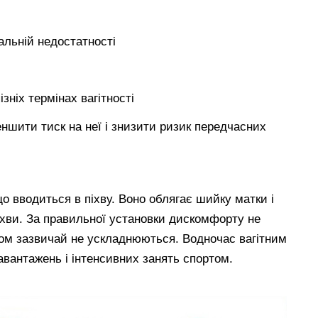
альній недостатності
ізніх термінах вагітності
шити тиск на неї і знизити ризик передчасних
о вводиться в піхву. Воно облягає шийку матки і
піхви. За правильної установки дискомфорту не
ртом зазвичай не ускладнюються. Водночас вагітним
авантажень і інтенсивних занять спортом.