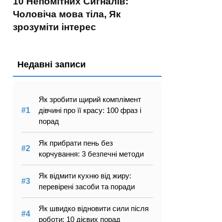
10 Непомітних Сигналів:
Чоловіча мова тіла, Як
зрозуміти інтерес
Недавні записи
Як зробити щирий комплімент
дівчині про її красу: 100 фраз і
порад
Як прибрати пень без
корчування: 3 безпечні методи
Як відмити кухню від жиру:
перевірені засоби та поради
Як швидко відновити сили після
роботи: 10 дієвих порад