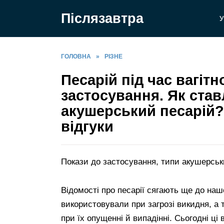
Перейти
Післязавтра
до
У
вмісту
ГОЛОВНА
»
РІЗНЕ
Песарій під час вагітн
застосування. Як став
акушерський песарій? 
відгуки
Покази до застосування, типи акушерськи
Відомості про песарії сягають ще до нашо
використовували при загрозі викидня, а 
при їх опущенні й випадінні. Сьогодні ці