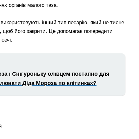
ях органів малого таза.
 використовують інший тип песарію, який не тисне
к, щоб його закрити. Це допомагає попередити
сечі.
за і Снігуроньку олівцем поетапно для
малювати Діда Мороза по клітинках?
й