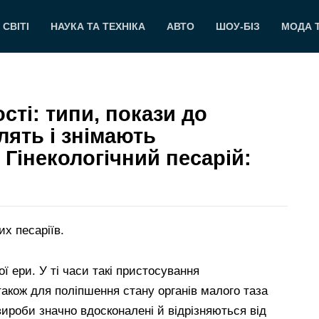
 СВІТІ
НАУКА ТА ТЕХНІКА
АВТО
ШОУ-БІЗ
МОДА 
ості: типи, покази до
лять і знімають
Гінекологічний песарій:
х песаріїв.
ї ери. У ті часи такі пристосування
також для поліпшення стану органів малого таза
 вироби значно вдосконалені й відрізняються від