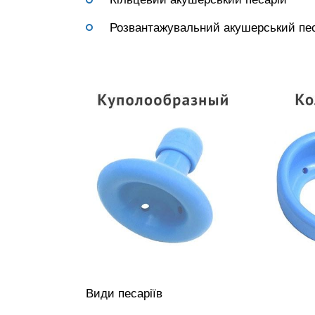
Розвантажувальний акушерський пе
Види песаріїв