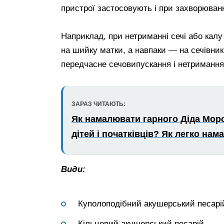
пристрої застосовують і при захворюванн
Наприклад, при нетриманні сечі або калу
на шийку матки, а навпаки — на сечівни
передчасне сечовипускання і нетримання 
ЗАРАЗ ЧИТАЮТЬ:
Як намалювати гарного Діда Моро
дітей і початківців? Як легко на
Види:
Куполоподібний акушерський песарі
Кільцевий акушерський песарій