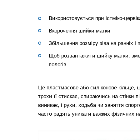
Використовується при істміко-цервік
Вкорочення шийки матки
Збільшення розміру зіва на ранніх і п
Щоб розвантажити шийку матки, змен
пологів
Це пластмасове або силіконове кільце, щ
трохи її стискає, спираючись на стінки 
виникає, і рухи, ходьба чи заняття спо
часто радять уникати важких фізичних н