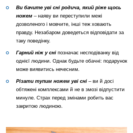
Ви бачите уві сні родича, який ріже щось
ножем
– наяву ви переступили межі
дозволеного і мовчите, інші теж ховають
правду. Незабаром доведеться відповідати за
таку поведінку.
Гарний ніж у сні
позначає несподіванку від
однієї людини. Однак будьте обачні: подарунок
може виявитись нечесним.
Різати тупим
ножем уві сні
– ви й досі
обтяжені комплексами й не в змозі відпустити
минуле. Страх перед змінами робить вас
закритою людиною.