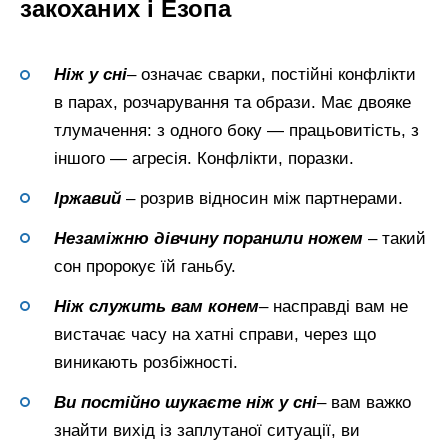
закоханих і Езопа
Ніж у сні
– означає сварки, постійні конфлікти
в парах, розчарування та образи. Має двояке
тлумачення: з одного боку — працьовитість, з
іншого — агресія. Конфлікти, поразки.
Іржавий
– розрив відносин між партнерами.
Незаміжню дівчину поранили ножем
– такий
сон пророкує їй ганьбу.
Ніж служить вам конем
– насправді вам не
вистачає часу на хатні справи, через що
виникають розбіжності.
Ви постійно шукаєте ніж
у сні
– вам важко
знайти вихід із заплутаної ситуації, ви