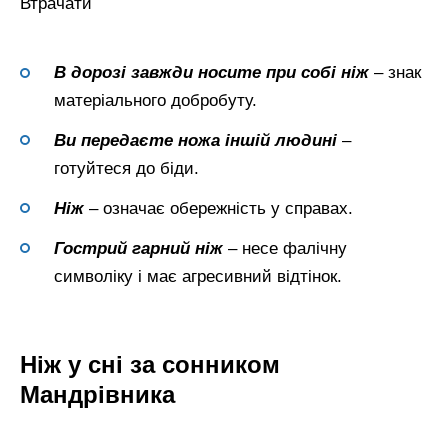
Втрачати
В дорозі завжди носите при собі ніж
– знак
матеріального добробуту.
Ви передаєте ножа іншій людині
–
готуйтеся до біди.
Ніж
– означає обережність у справах.
Гострий гарний ніж
– несе фалічну
символіку і має агресивний відтінок.
Ніж у сні за сонником
Мандрівника