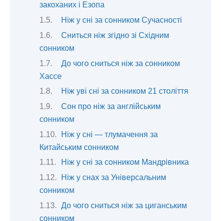
закоханих і Езопа
Ніж у сні за сонником Сучасності
Сниться ніж згідно зі Східним
сонником
До чого сниться ніж за сонником
Хассе
Ніж уві сні за сонником 21 століття
Сон про ніж за англійським
сонником
Ніж у сні — тлумачення за
Китайським сонником
Ніж у сні за сонником Мандрівника
Ніж у снах за Універсальним
сонником
До чого сниться ніж за циганським
сонником