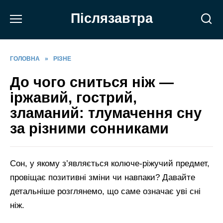
Перейти
Післязавтра
до
вмісту
ГОЛОВНА
»
РІЗНЕ
До чого сниться ніж —
іржавий, гострий,
зламаний: тлумачення сну
за різними сонниками
Сон, у якому з’являється колюче‑ріжучий предмет,
провіщає позитивні зміни чи навпаки? Давайте
детальніше розглянемо, що саме означає уві сні
ніж.