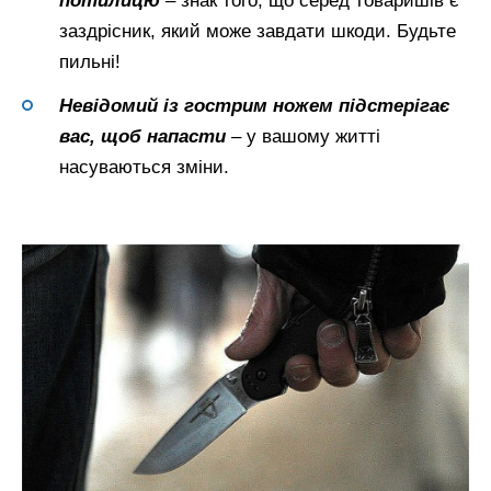
потилицю
– знак того, що серед товаришів є
заздрісник, який може завдати шкоди. Будьте
пильні!
Невідомий із гострим ножем підстерігає
вас, щоб напасти
– у вашому житті
насуваються зміни.