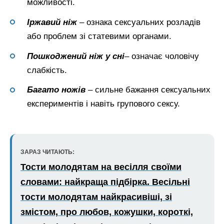
можливості.
Іржавий ніж
– ознака сексуальних розладів
або проблем зі статевими органами.
Пошкоджений
ніж
у сні
– означає чоловічу
слабкість.
Багато ножів
– сильне бажання сексуальних
експериментів і навіть групового сексу.
ЗАРАЗ ЧИТАЮТЬ:
Тости молодятам на весілля своїми
словами: найкраща підбірка. Весільні
тости молодятам найкрасивіші, зі
змістом, про любов, кожушки, короткі,