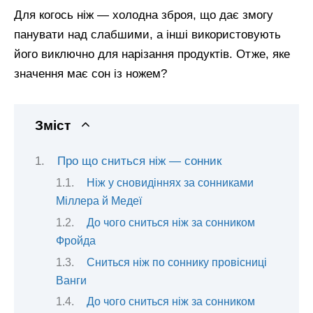
Для когось ніж — холодна зброя, що дає змогу
панувати над слабшими, а інші використовують
його виключно для нарізання продуктів. Отже, яке
значення має сон із ножем?
Зміст
Про що сниться ніж — сонник
Ніж у сновидіннях за сонниками
Міллера й Медеї
До чого сниться ніж за сонником
Фройда
Сниться ніж по соннику провісниці
Ванги
До чого сниться ніж за сонником