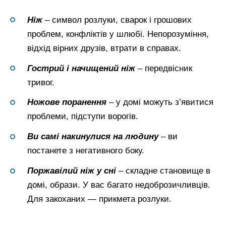
Ніж
– символ розлуки, сварок і грошових
проблем, конфліктів у шлюбі. Непорозуміння,
відхід вірних друзів, втрати в справах.
Гострий і начищений ніж
– передвісник
тривог.
Ножове поранення
– у домі можуть з’явитися
проблеми, підступи ворогів.
Ви самі накинулися на людину
– ви
постанете з негативного боку.
Поржавілий
ніж
у сні
– складне становище в
домі, образи. У вас багато недоброзичливців.
Для закоханих — прикмета розлуки.