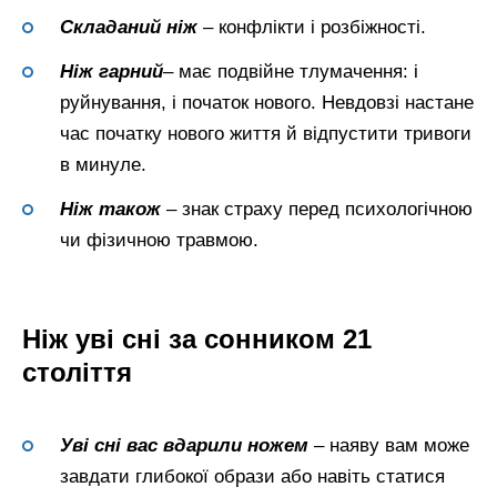
Складаний ніж
– конфлікти і розбіжності.
Ніж
гарний
– має подвійне тлумачення: і
руйнування, і початок нового. Невдовзі настане
час початку нового життя й відпустити тривоги
в минуле.
Ніж також
– знак страху перед психологічною
чи фізичною травмою.
Ніж уві сні за сонником 21
століття
Уві сні вас вдарили ножем
– наяву вам може
завдати глибокої образи або навіть статися