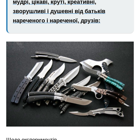
мудрі, цікаві, круті, креативні,
зворушливі і душевні від батьків
нареченого і нареченої, друзів:
Щодо експериментів