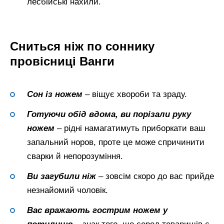
лесбійські нахили.
Сниться ніж по соннику
провісниці Ванги
Сон із ножем
– віщує хвороби та зраду.
Готуючи обід вдома, ви порізали руку
ножем
– рідні намагатимуть приборкати ваш
запальний норов, проте це може спричинити
сварки й непорозуміння.
Ви загубили ніж
– зовсім скоро до вас прийде
незнайомий чоловік.
Вас вражають гострим ножем у