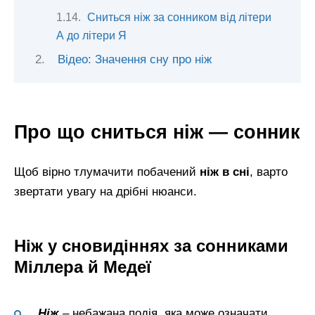
Сниться ніж за сонником від літери
А до літери Я
Відео: Значення сну про ніж
Про що сниться ніж — сонник
Щоб вірно тлумачити побачений
ніж в сні
, варто
звертати увагу на дрібні нюанси.
Ніж у сновидіннях за сонниками
Міллера й Медеї
Ніж
– небажана подія, яка може означати