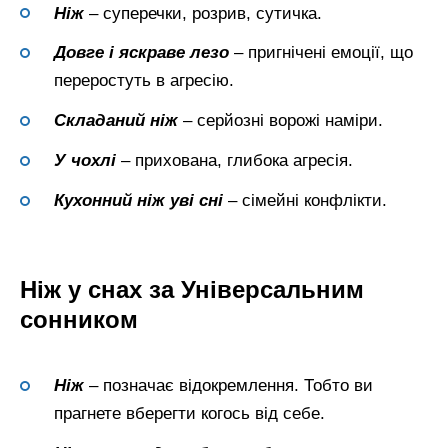
Ніж
– суперечки, розрив, сутичка.
Довге і яскраве лезо
– пригнічені емоції, що
переростуть в агресію.
Складаний ніж
– серйозні ворожі наміри.
У чохлі
– прихована, глибока агресія.
Кухонний
ніж
уві сні
– сімейні конфлікти.
Ніж у снах за Універсальним
сонником
Ніж
– позначає відокремлення. Тобто ви
прагнете вберегти когось від себе.