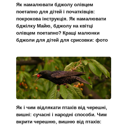
Як намалювати бджолу олівцем
поетапно для дітей і початківців:
покрокова інструкція. Як намалювати
бджілку Майю, бджолу на квітці
олівцем поетапно? Кращі малюнки
бджоли для дітей для срисовки: фото
Як і чим відлякати птахів від черешні,
вишні: сучасні і народні способи. Чим
вкрити черешню, вишню від птахів: