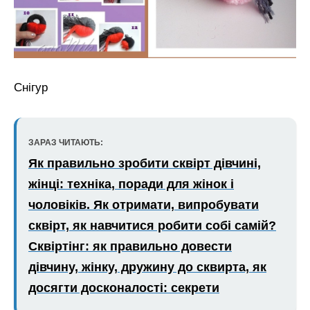
Снігур
ЗАРАЗ ЧИТАЮТЬ:
Як правильно зробити сквірт дівчині,
жінці: техніка, поради для жінок і
чоловіків. Як отримати, випробувати
сквірт, як навчитися робити собі самій?
Сквіртінг: як правильно довести
дівчину, жінку, дружину до сквирта, як
досягти досконалості: секрети