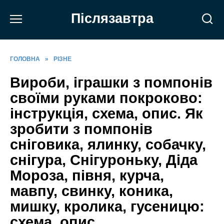
Перейти
Післязавтра
до
вмісту
ГОЛОВНА
»
РІЗНЕ
Вироби, іграшки з помпонів
своїми руками покроково:
інструкція, схема, опис. Як
зробити з помпонів
сніговика, ялинку, собачку,
снігура, Снігуроньку, Діда
Мороза, півня, курча,
мавпу, свинку, коника,
мишку, кролика, гусеницю:
схема, опис,