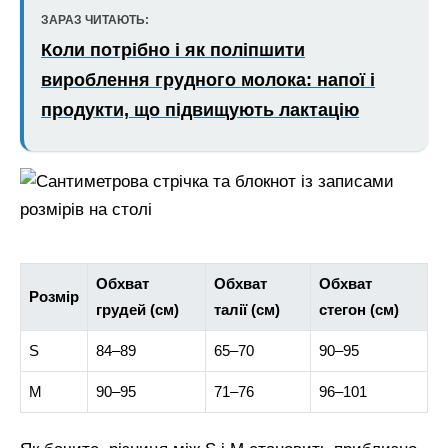
ЗАРАЗ ЧИТАЮТЬ:
Коли потрібно і як поліпшити
вироблення грудного молока: напої і
продукти, що підвищують лактацію
Обхват
Обхват
Обхват
Розмір
грудей (см)
талії (см)
стегон (см)
S
84–89
65–70
90–95
M
90–95
71–76
96–101