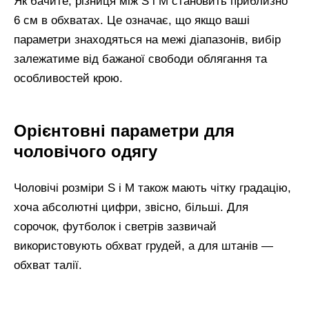
Як бачите, різниця між S і M становить приблизно
6 см в обхватах. Це означає, що якщо ваші
параметри знаходяться на межі діапазонів, вибір
залежатиме від бажаної свободи облягання та
особливостей крою.
Орієнтовні параметри для
чоловічого одягу
Чоловічі розміри S і M також мають чітку градацію,
хоча абсолютні цифри, звісно, більші. Для
сорочок, футболок і светрів зазвичай
використовують обхват грудей, а для штанів —
обхват талії.