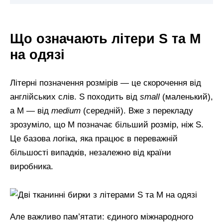
Що означають літери S та M
на одязі
Літерні позначення розмірів — це скорочення від
англійських слів. S походить від
small
(маленький),
а M — від
medium
(середній). Вже з перекладу
зрозуміло, що M позначає більший розмір, ніж S.
Це базова логіка, яка працює в переважній
більшості випадків, незалежно від країни
виробника.
Але важливо пам’ятати: єдиного міжнародного