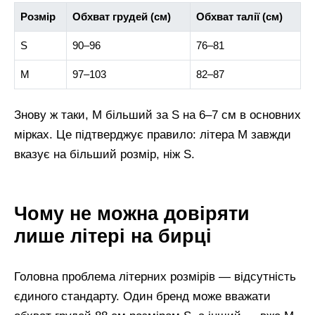
Розмір
Обхват грудей (см)
Обхват талії (см)
S
90–96
76–81
M
97–103
82–87
Знову ж таки, M більший за S на 6–7 см в основних
мірках. Це підтверджує правило: літера M завжди
вказує на більший розмір, ніж S.
Чому не можна довіряти
лише літері на бирці
Головна проблема літерних розмірів — відсутність
єдиного стандарту. Один бренд може вважати