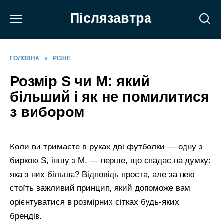
Перейти
Післязавтра
до
вмісту
ГОЛОВНА
»
РІЗНЕ
Розмір S чи M: який
більший і як не помилитися
з вибором
Коли ви тримаєте в руках дві футболки — одну з
биркою S, іншу з M, — перше, що спадає на думку:
яка з них більша? Відповідь проста, але за нею
стоїть важливий принцип, який допоможе вам
орієнтуватися в розмірних сітках будь-яких
брендів.