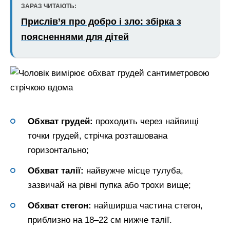
ЗАРАЗ ЧИТАЮТЬ:
Прислів’я про добро і зло: збірка з
поясненнями для дітей
Обхват грудей:
проходить через найвищі
точки грудей, стрічка розташована
горизонтально;
Обхват талії:
найвужче місце тулуба,
зазвичай на рівні пупка або трохи вище;
Обхват стегон:
найширша частина стегон,
приблизно на 18–22 см нижче талії.