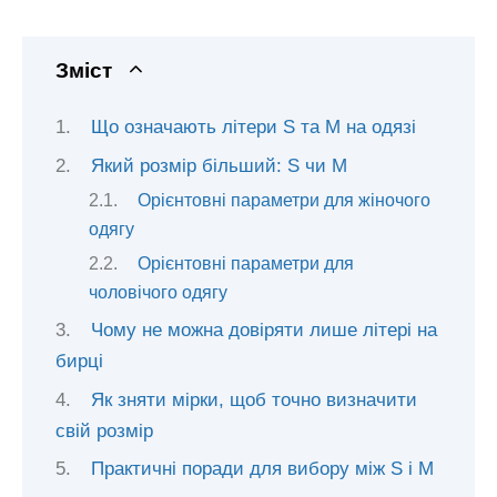
Зміст
Що означають літери S та M на одязі
Який розмір більший: S чи M
Орієнтовні параметри для жіночого
одягу
Орієнтовні параметри для
чоловічого одягу
Чому не можна довіряти лише літері на
бирці
Як зняти мірки, щоб точно визначити
свій розмір
Практичні поради для вибору між S і M