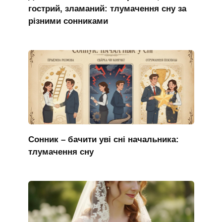
гострий, зламаний: тлумачення сну за
різними сонниками
Сонник – бачити уві сні начальника:
тлумачення сну