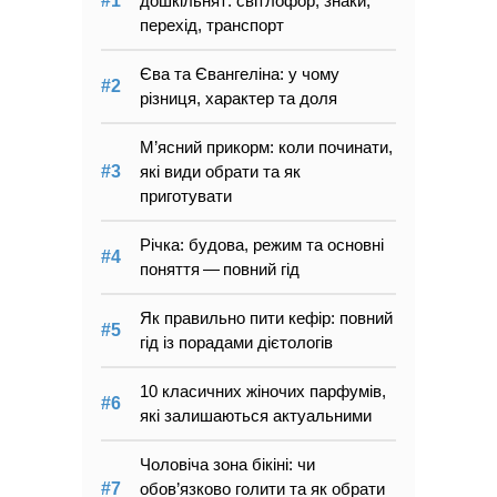
дошкільнят: світлофор, знаки,
перехід, транспорт
Єва та Євангеліна: у чому
різниця, характер та доля
М’ясний прикорм: коли починати,
які види обрати та як
приготувати
Річка: будова, режим та основні
поняття — повний гід
Як правильно пити кефір: повний
гід із порадами дієтологів
10 класичних жіночих парфумів,
які залишаються актуальними
Чоловіча зона бікіні: чи
обов’язково голити та як обрати