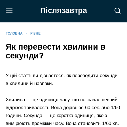
Перейти
Післязавтра
до
вмісту
ГОЛОВНА
»
РІЗНЕ
Як перевести хвилини в
секунди?
У цій статті ви дізнаєтеся, як переводити секунди
в хвилини й навпаки.
Хвилина — це одиниця часу, що позначає певний
відрізок тривалості. Вона дорівнює 60 сек. або 1/60
години. Секунда — це коротка одиниця, якою
вимірюють проміжки часу. Вона становить 1/60 хв.