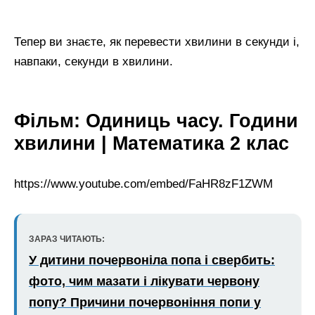
Тепер ви знаєте, як перевести хвилини в секунди і,
навпаки, секунди в хвилини.
Фільм: Одиниць часу. Години
хвилини | Математика 2 клас
https://www.youtube.com/embed/FaHR8zF1ZWM
ЗАРАЗ ЧИТАЮТЬ:
У дитини почервоніла попа і свербить:
фото, чим мазати і лікувати червону
попу? Причини почервоніння попи у