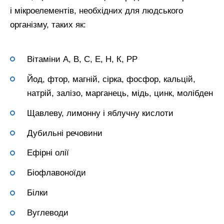
і мікроелементів, необхідних для людського
організму, таких як:
Вітаміни А, В, С, Е, Н, К, РР
Йод, фтор, магній, сірка, фосфор, кальцій,
натрій, залізо, марганець, мідь, цинк, молібден
Щавлеву, лимонну і яблучну кислоти
Дубильні речовини
Ефірні олії
Біофлавоноїди
Білки
Вуглеводи