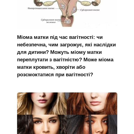
Міома матки під час вагітності: чи
небезпечна, чим загрожує, які наслідки
для дитини? Можуть міому матки
переплутати з вагітністю? Може міома
матки кровить, хворіти або
розсмоктатися при вагітності?