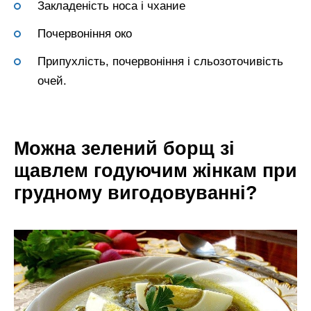
Закладеність носа і чхание
Почервоніння око
Припухлість, почервоніння і сльозоточивість
очей.
Можна зелений борщ зі
щавлем годуючим жінкам при
грудному вигодовуванні?