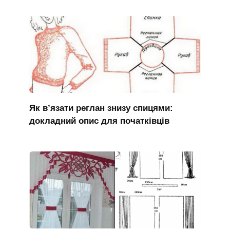
Як в’язати реглан знизу спицями:
докладний опис для початківців