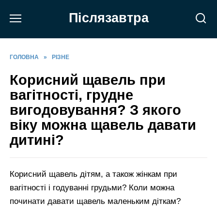
Перейти
Післязавтра
до
вмісту
ГОЛОВНА
»
РІЗНЕ
Корисний щавель при
вагітності, грудне
вигодовування? З якого
віку можна щавель давати
дитині?
Корисний щавель дітям, а також жінкам при
вагітності і годуванні грудьми? Коли можна
починати давати щавель маленьким діткам?