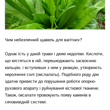
Чим небезпечний щавель для вагітних?
Однак їсть у даній трави і деякі недоліки. Кислоти,
що містяться в ній, перешкоджають засвоєнню
кальцію, і вступивши з ним у реакцію, утворюють
нерозчинні солі (окслалаты). Подібного роду дію
здатне привести до порушення роботи опорно-
рухового апарату і руйнування кісткової тканини.
Також, оксалати провокують появу каменів в
сечовивідній системі.