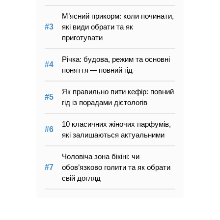
М’ясний прикорм: коли починати,
які види обрати та як
приготувати
Річка: будова, режим та основні
поняття — повний гід
Як правильно пити кефір: повний
гід із порадами дієтологів
10 класичних жіночих парфумів,
які залишаються актуальними
Чоловіча зона бікіні: чи
обов’язково голити та як обрати
свій догляд