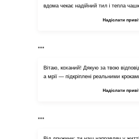
вдома чекає надійний тил і тепла чашк
Копіювати привітання
Надіслати приві
***
Вітаю, коханий! Дякую за твою відпові
а мрії — підкріплені реальними крокам
Копіювати привітання
Надіслати приві
***
Від дружини: ти наш направляч у житт