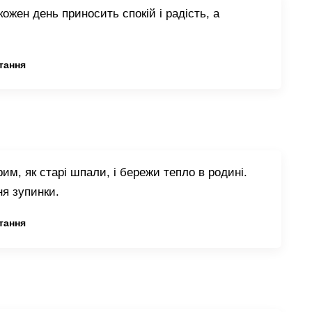
кожен день приносить спокій і радість, а
тання
им, як старі шпали, і бережи тепло в родині.
я зупинки.
тання