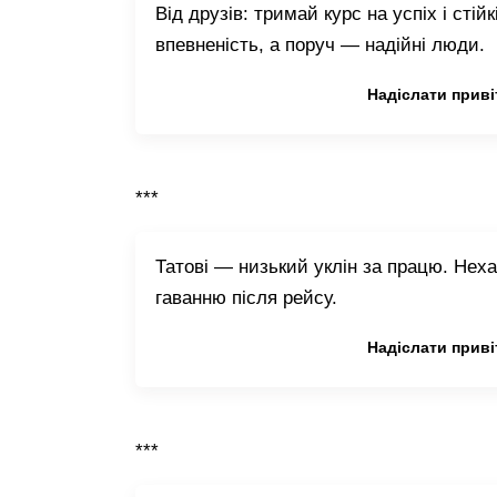
Від друзів: тримай курс на успіх і стій
впевненість, а поруч — надійні люди.
Копіювати привітання
Надіслати приві
***
Татові — низький уклін за працю. Нех
гаванню після рейсу.
Копіювати привітання
Надіслати приві
***