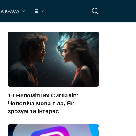
ТА КРАСА
☰
10 Непомітних Сигналів:
Чоловіча мова тіла, Як
зрозуміти інтерес