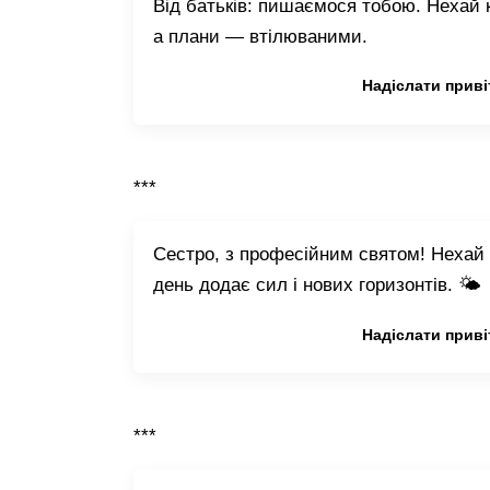
Від батьків: пишаємося тобою. Нехай 
а плани — втілюваними.
Копіювати привітання
Надіслати приві
***
Сестро, з професійним святом! Нехай 
день додає сил і нових горизонтів. 🌤️
Копіювати привітання
Надіслати приві
***