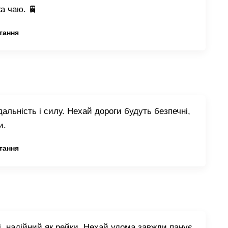
а чаю. 🚆
тання
дальність і силу. Нехай дороги будуть безпечні,
и.
тання
і, надійний як рейки. Нехай удома завжди панує