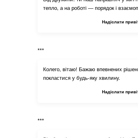
тепло, а на роботі — порядок і взаємоп
Копіювати привітання
Надіслати приві
***
Колего, вітаю! Бажаю впевнених рішень
покластися у будь-яку хвилину.
Копіювати привітання
Надіслати приві
***