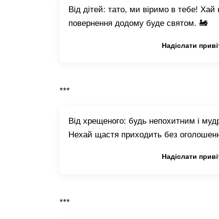
Від дітей: тато, ми віримо в тебе! Хай 
повернення додому буде святом. 🚂
Копіювати привітання
Надіслати приві
***
Від хрещеного: будь непохитним і мудр
Нехай щастя приходить без оголошенн
Копіювати привітання
Надіслати приві
***