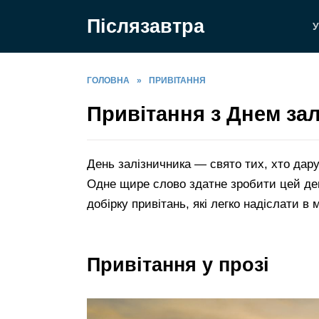
Перейти
Післязавтра
до
У
вмісту
ГОЛОВНА
»
ПРИВІТАННЯ
Привітання з Днем за
День залізничника — свято тих, хто дарує
Одне щире слово здатне зробити цей ден
добірку привітань, які легко надіслати в 
Привітання у прозі