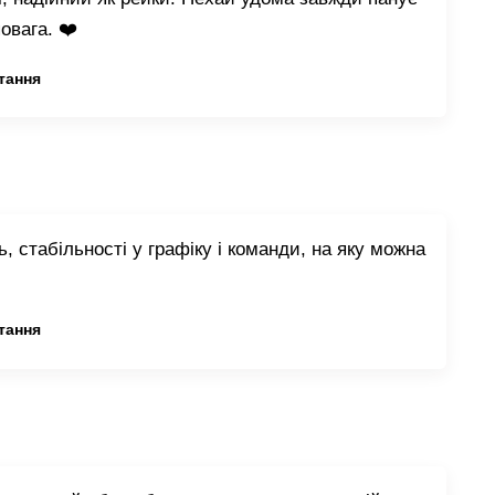
овага. ❤️
тання
, стабільності у графіку і команди, на яку можна
тання