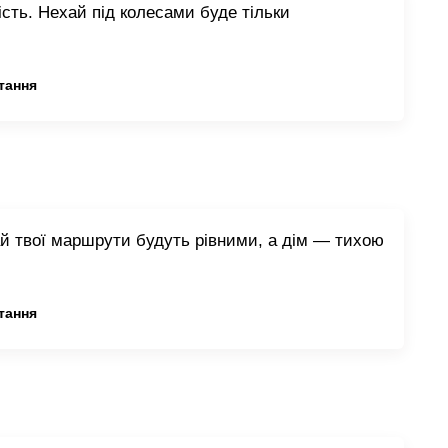
кість. Нехай під колесами буде тільки
тання
ай твої маршрути будуть рівними, а дім — тихою
тання