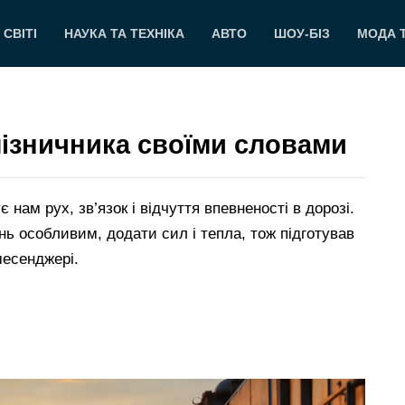
 СВІТІ
НАУКА ТА ТЕХНІКА
АВТО
ШОУ-БІЗ
МОДА 
лізничника своїми словами
 нам рух, зв’язок і відчуття впевненості в дорозі.
ь особливим, додати сил і тепла, тож підготував
месенджері.