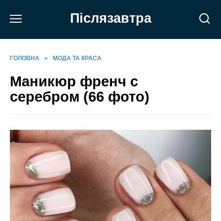
Перейти
Післязавтра
до
вмісту
ГОЛОВНА
»
МОДА ТА КРАСА
Маникюр френч с
серебром (66 фото)