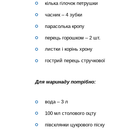
кілька гілочок петрушки
часник – 4 зубки
парасолька кропу
перець горошком – 2 шт.
листки і корінь хрону
гострий перець стручкової
Для маринаду потрібно:
вода – 3 л
100 мл столового оцту
півсклянки цукрового піску