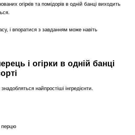
инованих огірків та помідорів в одній банці виходить
ься.
асу, і впоратися з завданням може навіть
рець і огірки в одній банці
сорті
 знадобляться найпростіші інгредієнти.
го перцю