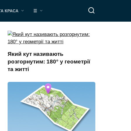
ТА КРАСА
☰
Який кут називають
розгорнутим: 180° у геометрії
та житті