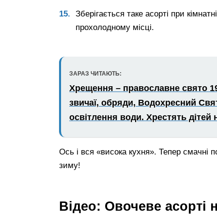
Зберігається таке асорті при кімнатн
прохолодному місці.
ЗАРАЗ ЧИТАЮТЬ:
Хрещення – православне свято 19 с
звичаї, обряди, Водохресний Свят
освітлення води. Хрестять дітей
Ось і вся «висока кухня». Тепер смачні п
зиму!
Відео: Овочеве асорті 