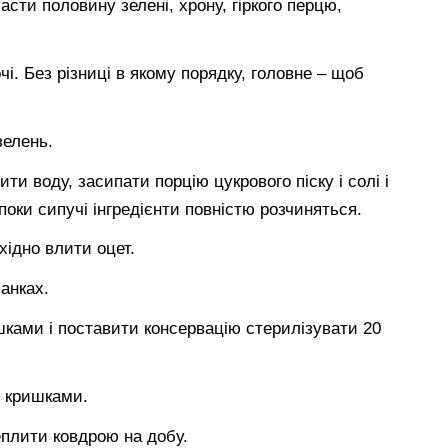
асти половину зелені, хрону, гіркого перцю,
і. Без різниці в якому порядку, головне – щоб
зелень.
и воду, засипати порцію цукрового піску і солі і
поки сипучі інгредієнти повністю розчиняться.
хідно влити оцет.
анках.
ками і поставити консервацію стерилізувати 20
и кришками.
еплити ковдрою на добу.