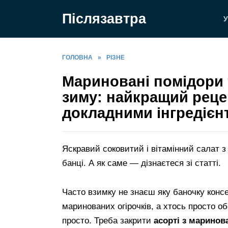
Перейти
Післязавтра
до
У
вмісту
ГОЛОВНА
»
РІЗНЕ
Мариновані помідори т
зиму: найкращий рецеп
докладними інгредієн
Яскравий соковитий і вітамінний салат з 
банці. А як саме — дізнаєтеся зі статті.
Часто взимку не знаєш яку баночку консе
маринованих огірочків, а хтось просто 
просто. Треба закрити
асорті з маринова