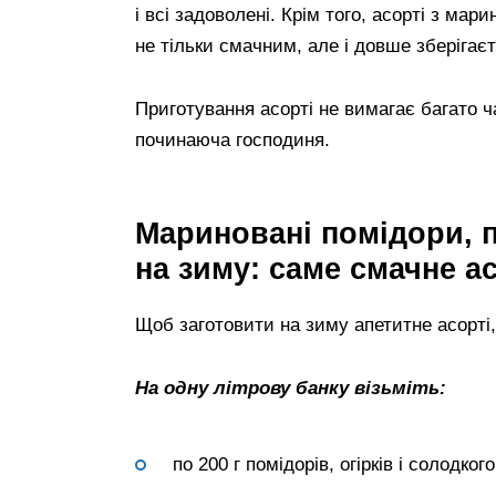
і всі задоволені. Крім того, асорті з мар
не тільки смачним, але і довше зберігаєт
Приготування асорті не вимагає багато ч
починаюча господиня.
Мариновані помідори, пе
на зиму: саме смачне а
Щоб заготовити на зиму апетитне асорті,
На одну літрову банку візьміть:
по 200 г помідорів, огірків і солодко