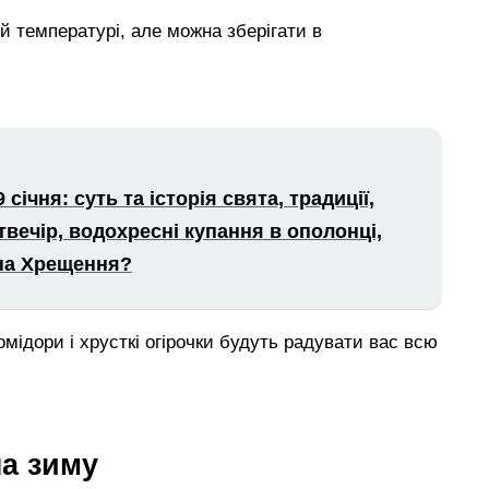
ій температурі, але можна зберігати в
ічня: суть та історія свята, традиції,
вечір, водохресні купання в ополонці,
 на Хрещення?
омідори і хрусткі огірочки будуть радувати вас всю
на зиму