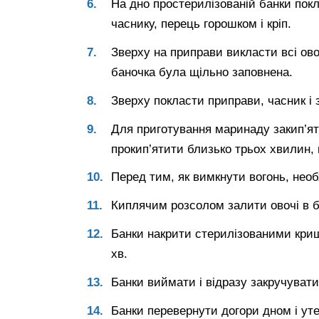
На дно простерилізованій банки покл
часнику, перець горошком і кріп.
Зверху на приправи викласти всі овоч
баночка була щільно заповнена.
Зверху покласти приправи, часник і 
Для приготування маринаду закип’ятит
прокип’ятити близько трьох хвилин, 
Перед тим, як вимкнути вогонь, необ
Киплячим розсолом залити овочі в б
Банки накрити стерилізованими криш
хв.
Банки виймати і відразу закручуват
Банки перевернути догори дном і ут