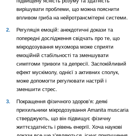
підвищену ясність розуму та здатність
вирішувати проблеми, що можна пояснити
впливом гриба на нейротрансмітерні системи.
Регуляція емоцій: анекдотичні докази та
попередні дослідження свідчать про те, що
мікродозування мухомора може сприяти
емоційній стабільності та зменшувати
симптоми тривоги та депресії. Заспокійливий
ефект мускімолу, однієї з активних сполук,
може допомогти регулювати настрій і
зменшити стрес.
Покращення фізичного здоров’я: деякі
прихильники мікродозування Amanita muscaria
стверджують, що він підвищує фізичну
життєздатність і рівень енергії. Хоча наукові
докази все ще з’являються, існує припущення,