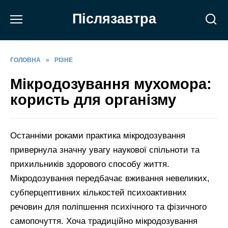
Перейти
Післязавтра
до
вмісту
ГОЛОВНА
»
РІЗНЕ
Мікродозування мухомора:
користь для організму
Останніми роками практика мікродозування
привернула значну увагу наукової спільноти та
прихильників здорового способу життя.
Мікродозування передбачає вживання невеликих,
субперцептивних кількостей психоактивних
речовин для поліпшення психічного та фізичного
самопочуття. Хоча традиційно мікродозування