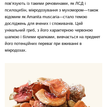
пов’язують із такими речовинами, як ЛСД і
псилоцибін, мікродозування з мухомором—також
відомим як Amanita muscaria—стало темою
досліджень для вчених і споживачів. Цей
унікальний гриб, з його характерною червоною
шапкою і білими крапками, вивчається на предмет
його потенційних переваг при вживанні в
мікродозах.