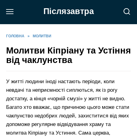
Перейти
Післязавтра
до
вмісту
ГОЛОВНА
»
МОЛИТВИ
Молитви Кіпріану та Устіння
від чаклунства
У житті людини іноді настають періоди, коли
невдачі та неприємності сиплються, як із рогу
достатку, а кінця «чорній смузі» у житті не видно.
Багато хто вважає, що причиною цього може стати
чаклунство недобрих людей, захиститися від яких
допоможе регулярне відвідування храму та
молитва Кіпріану та Устиння. Сама церква,