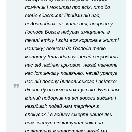
помічник і молитви про всіх, хто до
тебе вдається! Прийми від нас,
недостойних, це хвалення; випроси у
Господа Бога в недугах зміцнення, в
печалі втіху і всім вся корисна в житті
нашому; вознеси до Господа твою
молитву благодатну, нехай огородить
нас від падіння гріхових, нехай навчить
нас істинному покаянню, нехай урятує
нас від полону диявольського і всілякої
діяння духів нечистих і укрою. Буди нам
міцний поборник на всі вороги видими і
невидимі; подай нам терпіння в
спокусах і в годину смерті нашої яви
нам заступ від катувальників на
повітряних митарствах; нехай ми