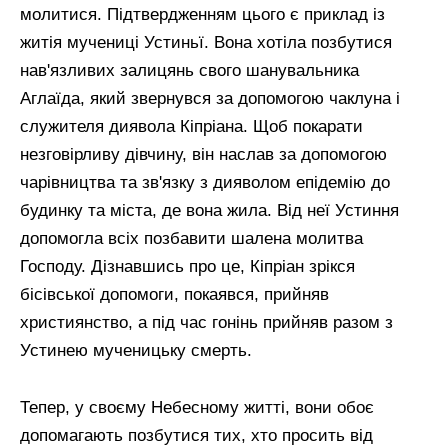
молитися. Підтвердженням цього є приклад із
житія мучениці Устиньї. Вона хотіла позбутися
нав'язливих залицянь свого шанувальника
Аглаїда, який звернувся за допомогою чаклуна і
служителя диявола Кіпріана. Щоб покарати
незговірливу дівчину, він наслав за допомогою
чарівництва та зв'язку з дияволом епідемію до
будинку та міста, де вона жила. Від неї Устиння
допомогла всіх позбавити шалена молитва
Господу. Дізнавшись про це, Кіпріан зрікся
бісівської допомоги, покаявся, прийняв
християнство, а під час гонінь прийняв разом з
Устинею мученицьку смерть.
Тепер, у своєму Небесному житті, вони обоє
допомагають позбутися тих, хто просить від