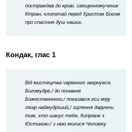
постраждав до крові, священномученик
Кіпріан, клопотай перед Христом Богом
про спасіння душ наших.
Кондак, глас 1
Від мистецтва чарівного звернувся,
Богомудре,/ до пізнання
Божественного,/ показався еси міру
лікар наймудріший,/ зцілення даруючи
тим, хто шанує тебе, Кипріане з
Юстиною:/ з нею молися Чоловіку