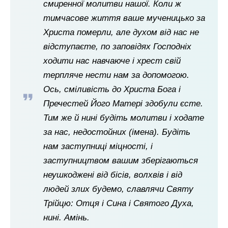
смиренної молитви нашої. Коли ж
тимчасове життя ваше мученицько за
Христа померли, але духом від нас не
відступаєте, по заповідях Господніх
ходити нас навчаюче і хрест свій
терпляче нести нам за допомогою.
Ось, сміливість до Христа Бога і
Пречестей Його Матері здобули єсте.
Тим же й нині будіть молитви і ходате
за нас, недостойних (імена). Будіть
нам заступниці міцності, і
заступництвом вашим зберігаються
неушкоджені від бісів, волхвів і від
людей злих будемо, славлячи Святу
Трійцю: Отця і Сина і Святого Духа,
нині. Амінь.