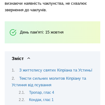
визнаючи наявність чаклунства, не схвалює
звернення до чаклунів.
День пам'яті: 15 жовтня
Зміст
З життєпису святих Кіпріана та Устиньї
Тексти сильних молитов Кіпріану та
Устиння від псування
Тропар, глас 4
Кондак, глас 1