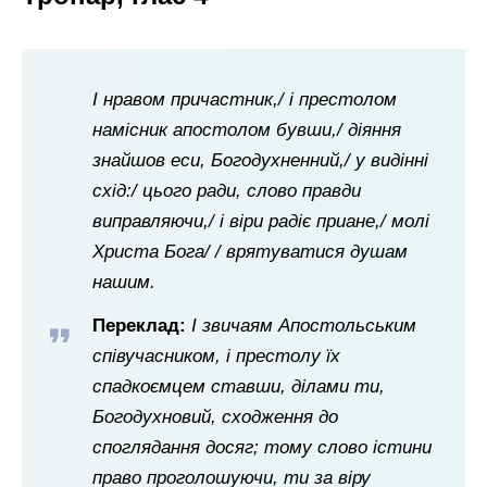
І нравом причастник,/ і престолом
намісник апостолом бувши,/ діяння
знайшов еси, Богодухненний,/ у видінні
схід:/ цього ради, слово правди
виправляючи,/ і віри радіє приане,/ молі
Христа Бога/ / врятуватися душам
нашим.
Переклад:
І звичаям Апостольським
співучасником, і престолу їх
спадкоємцем ставши, ділами ти,
Богодухновий, сходження до
споглядання досяг; тому слово істини
право проголошуючи, ти за віру