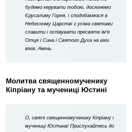
будемо керувати тобою, досягнемо
Єрусалиму Горня, і сподобаємося в
Небесному Царстві з усіма святими
славити і оспівувати пресвяте ім'я
Отця і Сина і Святого Духа на віки
віків. Амінь.
Молитва священномученику
Кіпріану та мучениці Юстині
О, святі священномученику Кіпріану і
мучениці Юстина! Прислухайтесь до