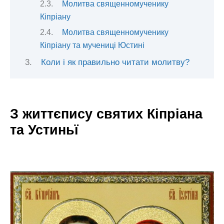
Молитва священномученику
Кіпріану
Молитва священномученику
Кіпріану та мучениці Юстині
Коли і як правильно читати молитву?
З життєпису святих Кіпріана
та Устиньї