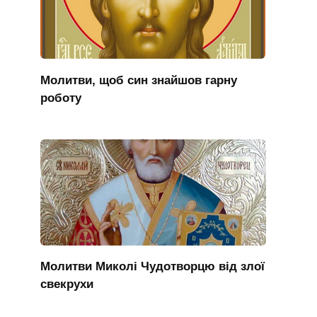
Молитви, щоб син знайшов гарну
роботу
Молитви Миколі Чудотворцю від злої
свекрухи