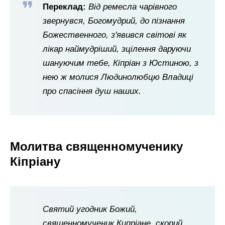
Переклад:
Від ремесла чарівного
звернувся, Богомудрий, до пізнання
Божественного, з'явився світові як
лікар наймудріший, зцілення даруючи
шануючим тебе, Кіпріан з Юстиною, з
нею ж молися Людинолюбцю Владиці
про спасіння душ наших.
Молитва священномученику
Кіпріану
Святий угодник Божий,
священномученик Кипріане, скорий