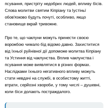
псування, пристріту недобрих людей, впливу бісів.
Слова молитви святим Кіпріану та Іустіньї
обов'язково будуть почуті, особливо, якщо
становище вкрай тривожне.
Про те, що чаклуни можуть принести своєю
ворожбою чимало бід відомо давно. Захиститися
від їхньої руйнівної дії допоможе молитва Кіпріану
та Устиння від чаклунства. Вплив чаклунства і
псування може виявлятися в різних формах.
Наслідками їхнього негативного впливу можуть
стати невдачі на службі, в особистому житті,
втрати, серйозні хвороби, у тому числі – душевні,
коли біси долають постраждалого.