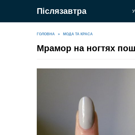
Перейти
Післязавтра
до
У
вмісту
ГОЛОВНА
»
МОДА ТА КРАСА
Мрамор на ногтях пош