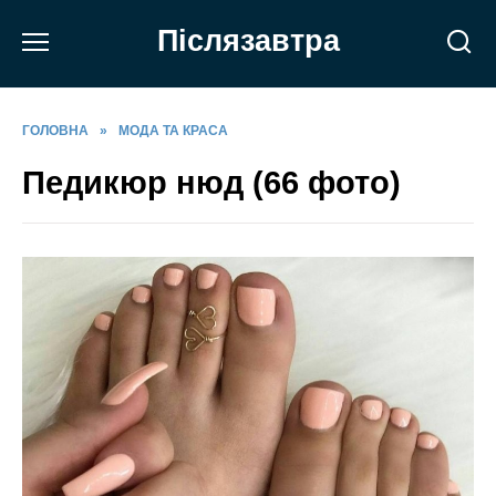
Перейти
Післязавтра
до
вмісту
ГОЛОВНА
»
МОДА ТА КРАСА
Педикюр нюд (66 фото)