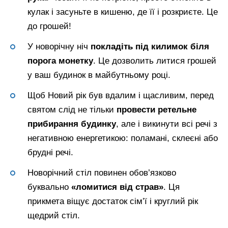
кулак і засуньте в кишеню, де її і розкриєте. Це
до грошей!
У новорічну ніч
покладіть під килимок біля
порога монетку
. Це дозволить литися грошей
у ваш будинок в майбутньому році.
Щоб Новий рік був вдалим і щасливим, перед
святом слід не тільки
провести ретельне
прибирання будинку
, але і викинути всі речі з
негативною енергетикою: поламані, склеєні або
брудні речі.
Новорічний стіл повинен обов’язково
буквально
«ломитися від страв»
. Ця
прикмета віщує достаток сім’ї і круглий рік
щедрий стіл.