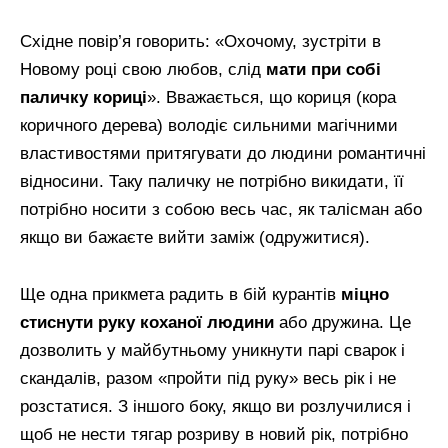
Східне повір’я говорить: «Охочому, зустріти в
Новому році свою любов, слід
мати при собі
паличку кориці
». Вважається, що кориця (кора
коричного дерева) володіє сильними магічними
властивостями притягувати до людини романтичні
відносини. Таку паличку не потрібно викидати, її
потрібно носити з собою весь час, як талісман або
якщо ви бажаєте вийти заміж (одружитися).
Ще одна прикмета радить в бій курантів
міцно
стиснути руку коханої людини
або дружина. Це
дозволить у майбутньому уникнути парі сварок і
скандалів, разом «пройти під руку» весь рік і не
розстатися. З іншого боку, якщо ви розлучилися і
щоб не нести тягар розриву в новий рік, потрібно