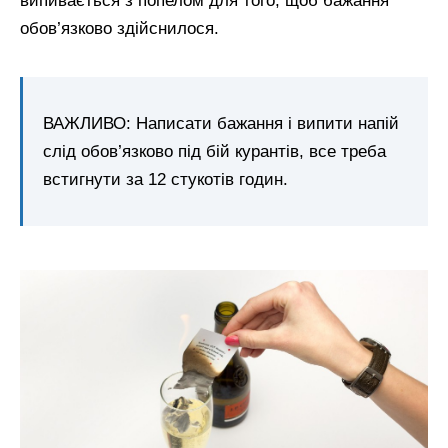
випивається з попелом для того, щоб бажання
обов’язково здійснилося.
ВАЖЛИВО: Написати бажання і випити напій
слід обов’язково під бій курантів, все треба
встигнути за 12 стукотів годин.