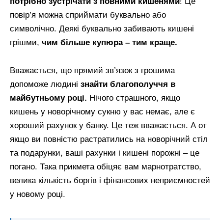
потрібно зустрічати з повними кишенями
! Це
повір’я можна сприймати буквально або
символічно. Деякі буквально забивають кишені
грішми,
чим більше купюра – тим краще.
Вважається, що прямий зв’язок з грошима
допоможе людині
знайти благополуччя в
майбутньому році.
Нічого страшного, якщо
кишень у новорічному сукню у вас немає, але є
хороший рахунок у банку. Це теж вважається. А от
якщо ви повністю растратились на новорічний стіл
та подарунки, ваші рахунки і кишені порожні – це
погано. Така прикмета обіцяє вам марнотратство,
велика кількість боргів і фінансових неприємностей
у новому році.