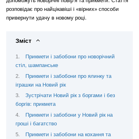
допоможуть новорічні повір’я та прикмети. Стаття
розповідає про найцікавіші і «вірних» способи
привернути удачу в новому році.
Зміст
Прикмети і забобони про новорічний
стіл, шампанське
Прикмети і забобони про ялинку та
іграшки на Новий рік
Зустрічати Новий рік з боргами і без
боргів: прикмета
Прикмети і забобони у Новий рік на
гроші і багатство
Прикмети і забобони на кохання та