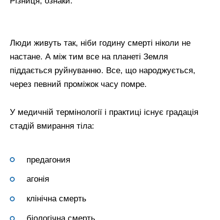
Різниця, ознаки.
Люди живуть так, ніби годину смерті ніколи не
настане. А між тим все на планеті Земля
піддається руйнуванню. Все, що народжується,
через певний проміжок часу помре.
У медичній термінології і практиці існує градація
стадій вмирання тіла:
предагония
агонія
клінічна смерть
біологічна смерть