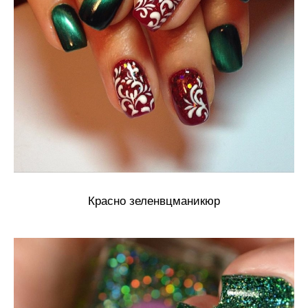
Красно зеленвцманикюр