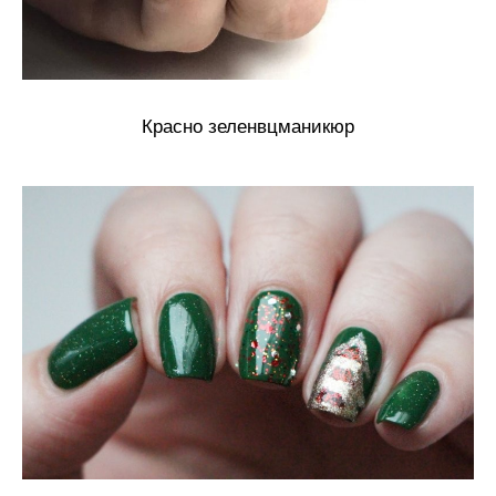
Красно зеленвцманикюр