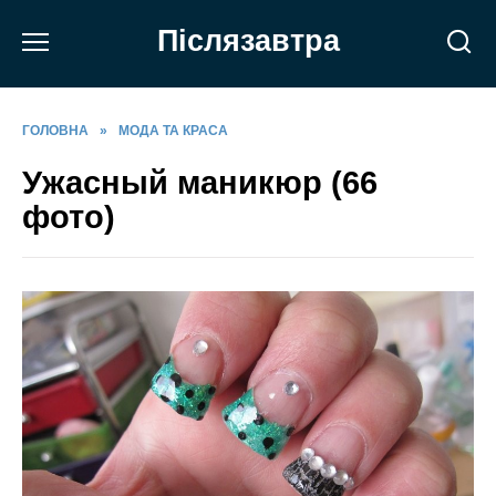
Перейти
Післязавтра
до
вмісту
ГОЛОВНА
»
МОДА ТА КРАСА
Ужасный маникюр (66
фото)