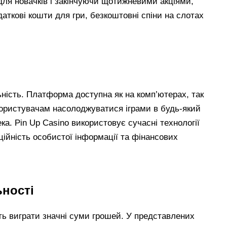
для новачків і закінчуючи щотижневими акціями,
аткові кошти для гри, безкоштовні спіни на слотах
ність. Платформа доступна як на комп’ютерах, так
користувачам насолоджуватися іграми в будь-який
а. Pin Up Casino використовує сучасні технології
йність особистої інформації та фінансових
ьності
ть виграти значні суми грошей. У представлених