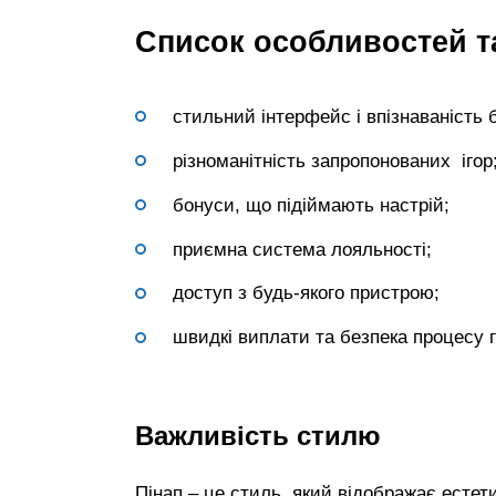
Список особливостей та
стильний інтерфейс і впізнаваність 
різноманітність запропонованих ігор
бонуси, що підіймають настрій;
приємна система лояльності;
доступ з будь-якого пристрою;
швидкі виплати та безпека процесу г
Важливість стилю
Пінап – це стиль, який відображає естет