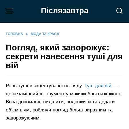
Перейти
Післязавтра
до
вмісту
ГОЛОВНА
»
МОДА ТА КРАСА
Погляд, який заворожує:
секрети нанесення туші для
вій
Роль туші в акцентуванні погляду.
Туш для вій
—
це незамінний інструмент у макіяжі багатьох жінок.
Вона допомагає виділити, подовжити та додати
об’єм віям, роблячи погляд більш виразним та
заворожуючим.