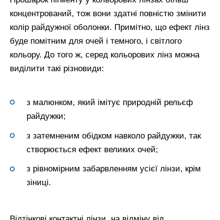
концентрований, тож вони здатні повністю змінити
колір райдужної оболонки. Примітно, що ефект лінз
буде помітним для очей і темного, і світлого
кольору. До того ж, серед кольорових лінз можна
виділити такі різновиди:
з малюнком, який імітує природній рельєф
райдужки;
з затемненим обідком навколо райдужки, так
створюється ефект великих очей;
з рівномірним забарвленням усієї лінзи, крім
зіниці.
Відтінкові контактні лінзи, на відміну від