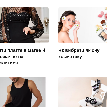
ти плаття в Garne й
Як вибрати якісну
означно не
косметику
илитися