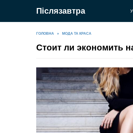
Перейти
Післязавтра
до
У
вмісту
ГОЛОВНА
»
МОДА ТА КРАСА
Стоит ли экономить н