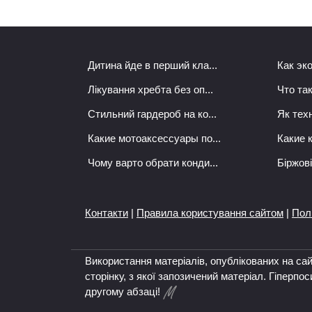
Дитина йде в перший кла...
Как эк
Лікування хребта без оп...
Что так
Стильний гардероб на ко...
Як техн
Какие мотоаксессуары по...
Какие 
Чому варто обрати конди...
Біржові
Контакти
|
Правила користування сайтом
|
Пол
Використання матеріалів, опублікованих на са
сторінку, з якої запозичений матеріал. Гіперп
другому абзаці!