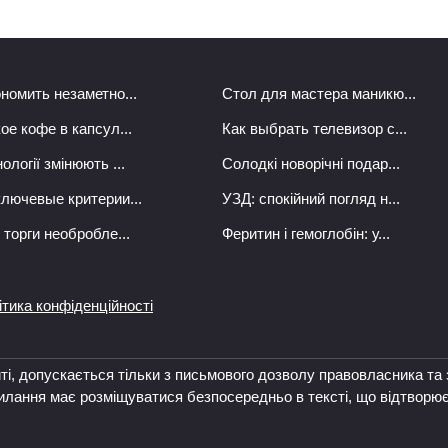
ономить незаметно...
Стол для мастера маникю...
ое кофе в капсул...
Как выбрать телевизор с...
ології змінюють ...
Солодкі новорічні подар...
ключевые критерии...
УЗД: спокійний погляд н...
 торги необробле...
Феритин і гемоглобін: у...
ітика конфіденційності
йті, допускається тільки з письмового дозволу правовласника т
осилання має розміщуватися безпосередньо в тексті, що відтворю