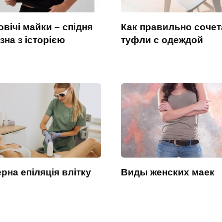
вічі майки – спідня
Как правильно сочет
зна з історією
туфли с одеждой
рна епіляція влітку
Виды женских маек