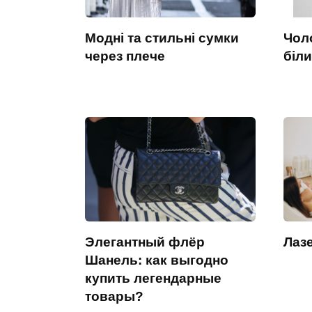
Модні та стильні сумки
Чоло
через плече
біли
Элегантный флёр
Лазе
Шанель: как выгодно
купить легендарные
товары?