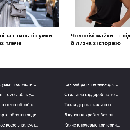
і та стильні сумки
Чоловічі майки – спі
ез плече
білизна з історією
сумки: творчість...
Как выбрать телевизор с...
 і гемоглобін: у...
Стильний гардероб на ко...
 торги необробле...
Тихая дорога: как и поч...
арто обрати конди...
Лікування хребта без оп...
ое кофе в капсул...
Какие ключевые критерии...