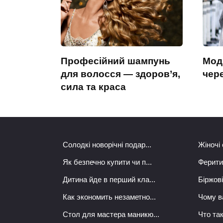
Професійний шампунь
Модн
для волосся — здоров’я,
чер
сила та краса
Солодкі новорічні подар...
Жіночі 
Як безпечно купити чи п...
Феритин
Дитина йде в перший кла...
Біржові
Как экономить незаметно...
Чому в
Стол для мастера маникю...
Что так