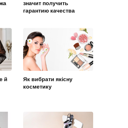
жа
значит получить
гарантию качества
e й
Як вибрати якісну
косметику