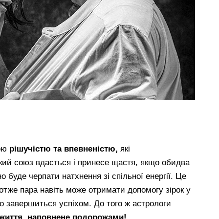
ою
рішучістю та впевненістю,
які
кий союз вдасться і принесе щастя, якщо обидва
 буде черпати натхнення зі спільної енергії. Це
отже пара навіть може отримати допомогу зірок у
що завершиться успіхом. До того ж астрологи
життя, наповнене подорожами!