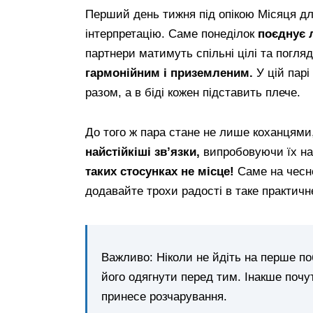
Перший день тижня під опікою Місяця для
інтерпретацію. Саме понеділок
поєднує л
партнери матимуть спільні цілі та погля
гармонійним і приземленим.
У цій пар
разом, а в біді кожен підставить плече.
До того ж пара стане не лише коханцям
найстійкіші звʼязки,
випробовуючи їх на 
таких стосунках не місце!
Саме на чесно
додавайте трохи радості в таке практичн
Важливо: Ніколи не йдіть на перше по
його одягнути перед тим. Інакше почу
принесе розчарування.