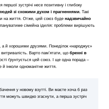
 першої зустрічі несе позитивну і глибоку
юдей зі схожими духом і прагненнями.
Такі
ди на життя. Отже, цей союз буде
надзвичайно
і пануватиме сімейна ідилія: проблеми вирішують
и, а й хорошими друзями. Понеділок «народжує»
витривалість. Варто памʼятати, що
брехні в
сті ґрунтується цей союз. І ще одна порада –
е й інколи одноманітне життя.
бачення у новому взутті. Ви маєте хоча б раз
ття можуть швидко згаснути, а перша зустріч