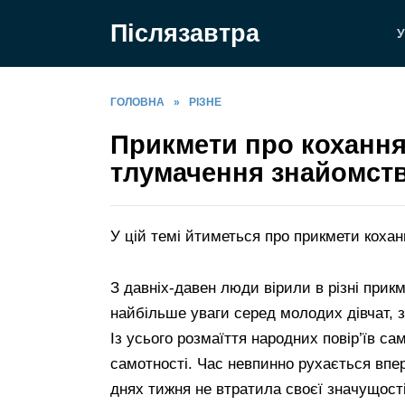
Перейти
Післязавтра
до
У
вмісту
ГОЛОВНА
»
РІЗНЕ
Прикмети про кохання
тлумачення знайомст
У цій темі йтиметься про прикмети кохан
З давніх-давен люди вірили в різні прик
найбільше уваги серед молодих дівчат, з
Із усього розмаїття народних повір’їв с
самотності. Час невпинно рухається впер
днях тижня не втратила своєї значущості