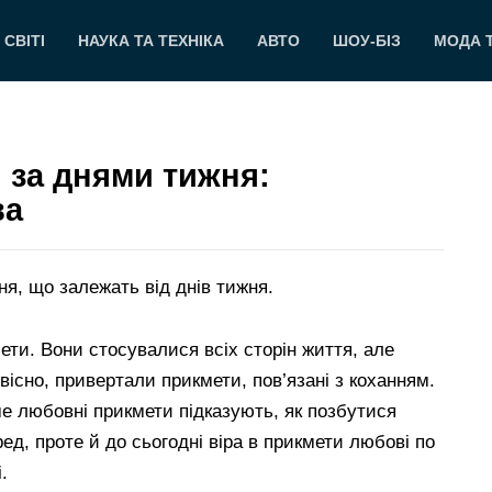
 СВІТІ
НАУКА ТА ТЕХНІКА
АВТО
ШОУ-БІЗ
МОДА 
 за днями тижня:
ва
ня, що залежать від днів тижня.
мети. Вони стосувалися всіх сторін життя, але
вісно, привертали прикмети, пов’язані з коханням.
аме любовні прикмети підказують, як позбутися
ед, проте й до сьогодні віра в прикмети любові по
.