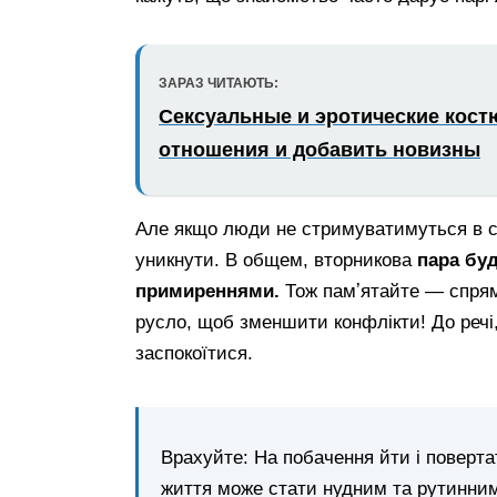
ЗАРАЗ ЧИТАЮТЬ:
Сексуальные и эротические кост
отношения и добавить новизны
Але якщо люди не стримуватимуться в сл
уникнути. В общем, вторникова
пара буд
примиреннями.
Тож памʼятайте — спрям
русло, щоб зменшити конфлікти! До речі
заспокоїтися.
Врахуйте: На побачення йти і поверта
життя може стати нудним та рутинни