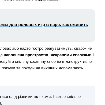
юмы для ролевых игр в паре: как оживить
овах або надто гостро реагуватимуть, сварок не
е наповнена пристрастю, яскравими сварками і
овуйте спільну космічну енергію в конструктивне
, поїздки та походи на вихідних допомагають
тися слід різними шляхами. Інакше спільне
м.