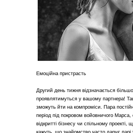
Емоційна пристрасть
Другий день тижня відзначається більш
проявлятимуться у вашому партнера! Та
зможуть йти на компроміси. Пара постійно
період під покровом войовничого Марса, 
відкритті бізнесу чи спільному проекті, 
кажуть, що знайомство часто дарує парі