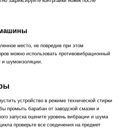
тно зафиксируйте контргайки ножек после
 машины
вленное место, не повредив при этом
оров можно использовать противовибрационный
и и шумоизоляции.
ры
пустить устройство в режиме технической стирки
обы промыть барабан от заводской смазки и
вого запуска оцените уровень вибрации и шума
икла проверьте все соединения на предмет