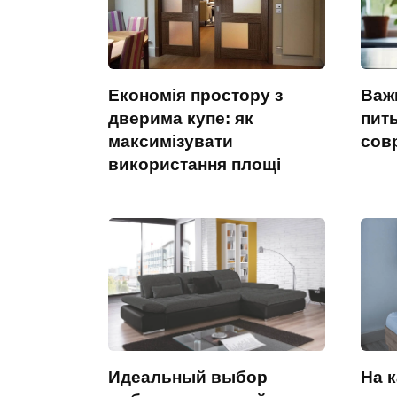
Економія простору з
Важ
дверима купе: як
пит
максимізувати
сов
використання площі
Идеальный выбор
На 