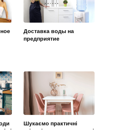
бное
Доставка воды на
предприятие
оди
Шукаємо практичні