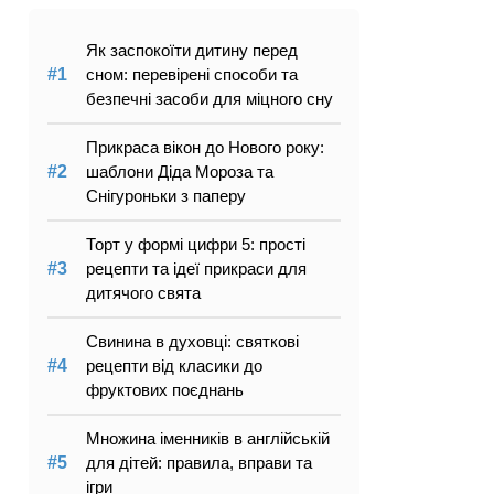
Як заспокоїти дитину перед
сном: перевірені способи та
безпечні засоби для міцного сну
Прикраса вікон до Нового року:
шаблони Діда Мороза та
Снігуроньки з паперу
Торт у формі цифри 5: прості
рецепти та ідеї прикраси для
дитячого свята
Свинина в духовці: святкові
рецепти від класики до
фруктових поєднань
Множина іменників в англійській
для дітей: правила, вправи та
ігри