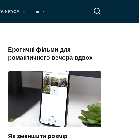
ТА КРАСА
☰
Еротичні фільми для
романтичного вечора вдвох
Як зменшити розмір