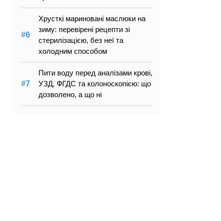
Хрусткі мариновані маслюки на
зиму: перевірені рецепти зі
стерилізацією, без неї та
холодним способом
Пити воду перед аналізами крові,
УЗД, ФГДС та колоноскопією: що
дозволено, а що ні