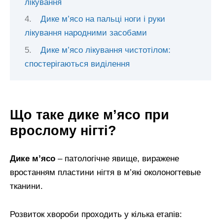
лікування
Дике м’ясо на пальці ноги і руки
лікування народними засобами
Дике м’ясо лікування чистотілом:
спостерігаються виділення
Що таке дике м’ясо при
врослому нігті?
Дике м’ясо
– патологічне явище, виражене
вростанням пластини нігтя в м’які околоногтевые
тканини.
Розвиток хвороби проходить у кілька етапів: