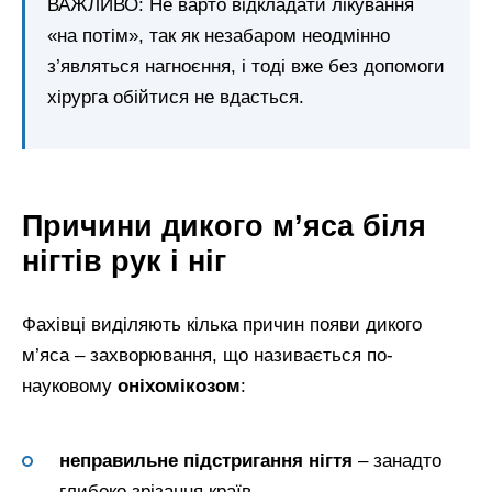
ВАЖЛИВО: Не варто відкладати лікування
«на потім», так як незабаром неодмінно
з’являться нагноєння, і тоді вже без допомоги
хірурга обійтися не вдасться.
Причини дикого м’яса біля
нігтів рук і ніг
Фахівці виділяють кілька причин появи дикого
м’яса – захворювання, що називається по-
науковому
оніхомікозом
:
неправильне підстригання нігтя
– занадто
глибоко зрізання країв