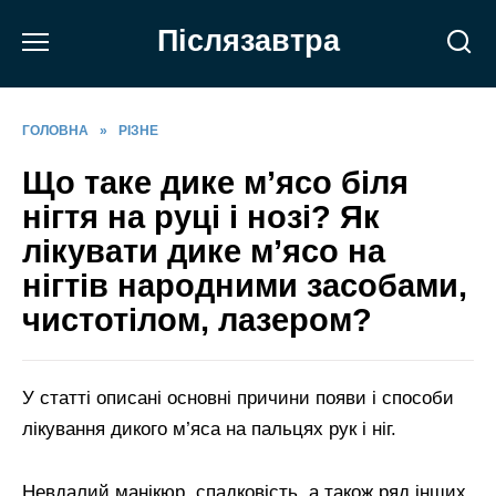
Перейти
Післязавтра
до
вмісту
ГОЛОВНА
»
РІЗНЕ
Що таке дике м’ясо біля
нігтя на руці і нозі? Як
лікувати дике м’ясо на
нігтів народними засобами,
чистотілом, лазером?
У статті описані основні причини появи і способи
лікування дикого м’яса на пальцях рук і ніг.
Невдалий манікюр, спадковість, а також ряд інших