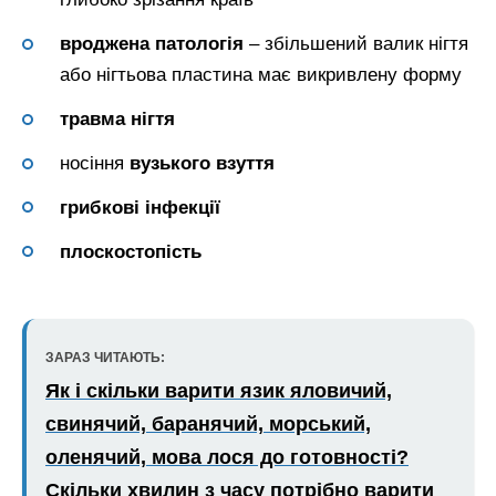
вроджена патологія
– збільшений валик нігтя
або нігтьова пластина має викривлену форму
травма нігтя
носіння
вузького взуття
грибкові інфекції
плоскостопість
ЗАРАЗ ЧИТАЮТЬ:
Як і скільки варити язик яловичий,
свинячий, баранячий, морський,
оленячий, мова лося до готовності?
Скільки хвилин з часу потрібно варити