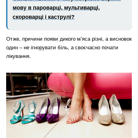
мову в пароварці, мультиварці,
скороварці і каструлі?
Отже, причини появи дикого м’яса різні, а висновок
один – не ігнорувати біль, а своєчасно почати
лікування.