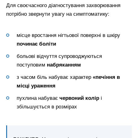
Для своєчасного діагностування захворювання
потрібно звернути увагу на симптоматику:
місце вростання нігтьової поверхні в шкіру
починає боліти
больові відчуття супроводжуються
поступовим
набряканням
з часом біль набуває характер
«печіння в
місці ураження
пухлина набуває
червоний колір
і
збільшується в розмірах