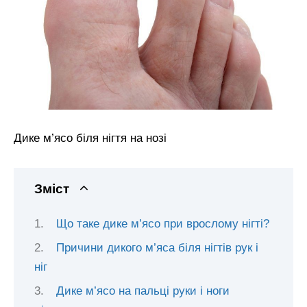
Дике м’ясо біля нігтя на нозі
Зміст
Що таке дике м’ясо при врослому нігті?
Причини дикого м’яса біля нігтів рук і
ніг
Дике м’ясо на пальці руки і ноги