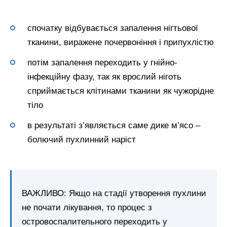
спочатку відбувається запалення нігтьової
тканини, виражене почервоніння і припухлістю
потім запалення переходить у гнійно-
інфекційну фазу, так як врослий ніготь
сприймається клітинами тканини як чужорідне
тіло
в результаті з’являється саме дике м’ясо –
болючий пухлинний наріст
ВАЖЛИВО: Якщо на стадії утворення пухлини
не почати лікування, то процес з
островоспалительного переходить у