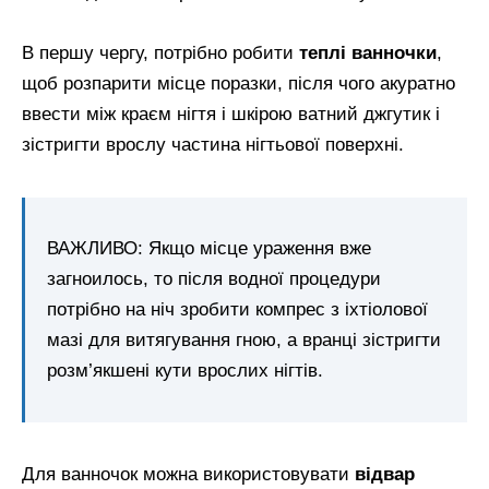
В першу чергу, потрібно робити
теплі ванночки
,
щоб розпарити місце поразки, після чого акуратно
ввести між краєм нігтя і шкірою ватний джгутик і
зістригти врослу частина нігтьової поверхні.
ВАЖЛИВО: Якщо місце ураження вже
загноилось, то після водної процедури
потрібно на ніч зробити компрес з іхтіолової
мазі для витягування гною, а вранці зістригти
розм’якшені кути врослих нігтів.
Для ванночок можна використовувати
відвар