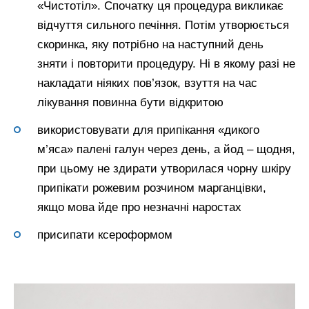
«Чистотіл». Спочатку ця процедура викликає
відчуття сильного печіння. Потім утворюється
скоринка, яку потрібно на наступний день
зняти і повторити процедуру. Ні в якому разі не
накладати ніяких пов’язок, взуття на час
лікування повинна бути відкритою
використовувати для припікання «дикого
м’яса» палені галун через день, а йод – щодня,
при цьому не здирати утворилася чорну шкіру
припікати рожевим розчином марганцівки,
якщо мова йде про незначні наростах
присипати ксероформом