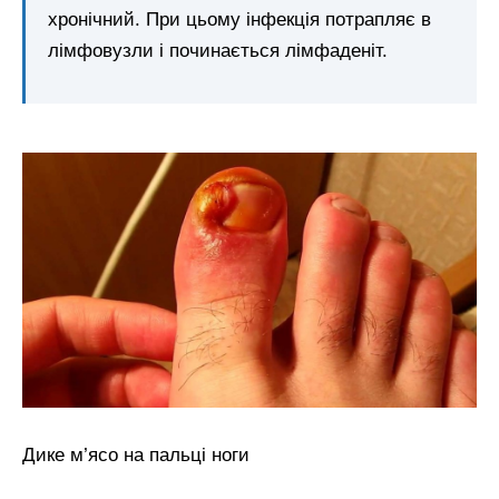
хронічний. При цьому інфекція потрапляє в
лімфовузли і починається лімфаденіт.
Дике м’ясо на пальці ноги