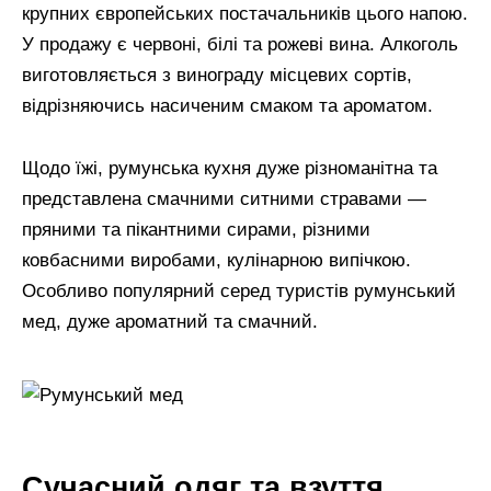
крупних європейських постачальників цього напою.
У продажу є червоні, білі та рожеві вина. Алкоголь
виготовляється з винограду місцевих сортів,
відрізняючись насиченим смаком та ароматом.
Щодо їжі, румунська кухня дуже різноманітна та
представлена ​​смачними ситними стравами —
пряними та пікантними сирами, різними
ковбасними виробами, кулінарною випічкою.
Особливо популярний серед туристів румунський
мед, дуже ароматний та смачний.
Сучасний одяг та взуття