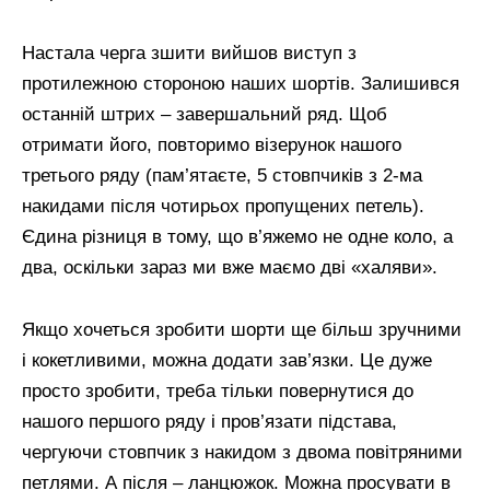
Настала черга зшити вийшов виступ з
протилежною стороною наших шортів. Залишився
останній штрих – завершальний ряд. Щоб
отримати його, повторимо візерунок нашого
третього ряду (пам’ятаєте, 5 стовпчиків з 2-ма
накидами після чотирьох пропущених петель).
Єдина різниця в тому, що в’яжемо не одне коло, а
два, оскільки зараз ми вже маємо дві «халяви».
Якщо хочеться зробити шорти ще більш зручними
і кокетливими, можна додати зав’язки. Це дуже
просто зробити, треба тільки повернутися до
нашого першого ряду і пров’язати підстава,
чергуючи стовпчик з накидом з двома повітряними
петлями. А після – ланцюжок. Можна просувати в