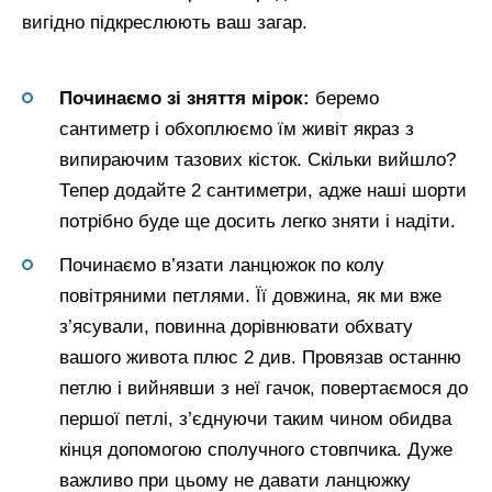
вигідно підкреслюють ваш загар.
Починаємо зі зняття мірок:
беремо
сантиметр і обхоплюємо їм живіт якраз з
випираючим тазових кісток. Скільки вийшло?
Тепер додайте 2 сантиметри, адже наші шорти
потрібно буде ще досить легко зняти і надіти.
Починаємо в’язати ланцюжок по колу
повітряними петлями. Її довжина, як ми вже
з’ясували, повинна дорівнювати обхвату
вашого живота плюс 2 див. Провязав останню
петлю і вийнявши з неї гачок, повертаємося до
першої петлі, з’єднуючи таким чином обидва
кінця допомогою сполучного стовпчика. Дуже
важливо при цьому не давати ланцюжку