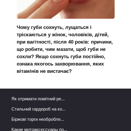
Чому губи сохнуть, лущаться і
тріскаються у жінок, чоловіків, дітей,
при вагітності, після 40 років: причини,
що робити, чим мазати, щоб губи не
сохли? Якщо сохнуть губи постійно,
ознака якогось захворювання, яких
вітамінів не вистачає?
Як отримати помітний ре...
Стильний гардероб на ко...
Біржові торги необробле...
Какие мотоаксессуары по...