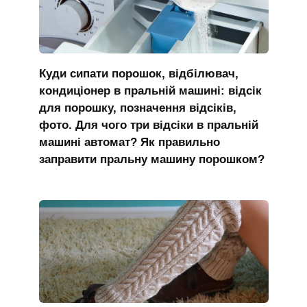
Куди сипати порошок, відбілювач,
кондиціонер в пральній машині: відсік
для порошку, позначення відсіків,
фото. Для чого три відсіки в пральній
машині автомат? Як правильно
заправити пральну машину порошком?