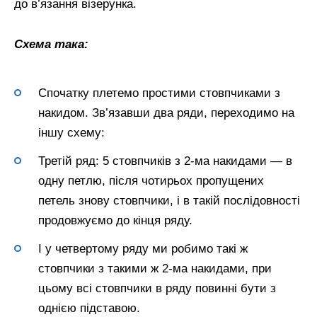
до в’язання візерунка.
Схема така:
Спочатку плетемо простими стовпчиками з
накидом. Зв’язавши два ряди, переходимо на
іншу схему:
Третій ряд: 5 стовпчиків з 2-ма накидами — в
одну петлю, після чотирьох пропущених
петель знову стовпчики, і в такій послідовності
продовжуємо до кінця ряду.
І у четвертому ряду ми робимо такі ж
стовпчики з такими ж 2-ма накидами, при
цьому всі стовпчики в ряду повинні бути з
однією підставою.