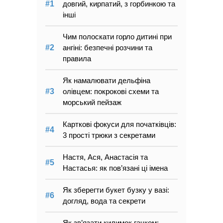
довгий, кирпатий, з горбинкою та
інші
Чим полоскати горло дитині при
ангіні: безпечні розчини та
правила
Як намалювати дельфіна
олівцем: покрокові схеми та
морський пейзаж
Карткові фокуси для початківців:
3 прості трюки з секретами
Настя, Ася, Анастасія та
Настасья: як пов’язані ці імена
Як зберегти букет бузку у вазі:
догляд, вода та секрети
Як зв’язати килимок гачком: