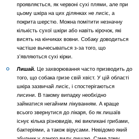
проявляється, як червоні сухі плями, але при
цьому шкіра на цих ділянках не лисіє, а
покрита шерстю. Можна помітити незначну
кількість сухої шкіри або навіть кірочок, які
висять на кінчиках вовни. Собаку доводиться
частіше вычесываться з-за того, що
з’являються сухі кірки.
Лишай.
Це захворювання часто призводить до
того, що собака гризе свій хвіст. У цій області
шкіра зазвичай лисіє, і спостерігаються
лисини. В такому випадку необхідно
займатися негайним лікуванням. А краще
всього звернутися до лікаря, бо як лишаїв
існує кілька різновидів, які викликані грибами,
бактеріями, а також вірусами. Невідомо який
збудник у даного виду лишаю. Саме тому