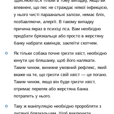
здійснюються тільки в тому випадку, якщо ви
впевнені, що пес не страждає ніякої інфекцією,
у нього чисті параанальні залози, немає бліх,
позбавляючи, алергії. В такому випадку
причина якраз в психіці пса. Вам необхідно
придбати брязкальце або просто в жерстяну
банку набрати камінців, заклеїти скотчем.
Як тільки собака почне гризти хвіст, необхідно
кинути цю бляшанку, щоб його налякати.
Таким чином, виникне умовний рефлекс, який
вкаже на те, що гризти свій хвіст — це погано.
Таким чином, якщо він буде гризти хвіст,
отримає переляк або жерстяна банка
потрапить у нього.
Таку ж маніпуляцію необхідно проробляти з
дитячої брязкальцем. Щоб виключити