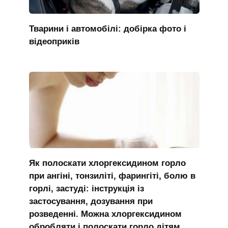
Тварини і автомобілі: добірка фото і
відеоприків
Як полоскати хлоргексидином горло
при ангіні, тонзиліті, фарингіті, болю в
горлі, застуді: інструкція із
застосування, дозування при
розведенні. Можна хлоргексидином
обробляти і полоскати горло дітям,