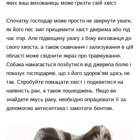
яких ваш вихованець може гризти свій хвіст.
Спочатку господар може просто не звернути уваги,
як його пес зміг прищемити хвіст дверима або під
час ігор. Але підвищену увагу з боку вихованця до
свого хвоста, а також скавчання і зализування в цій
області може свідчити якраз про травмування.
Собака намагається позбутися від джерела болю і
показує господареві, що з його здоров’ям щось не
так. Спробуйте помацати хвіст і подивитися на
наявність ран, а також пошкоджень. Якщо ви
знайдете якусь рану, необхідно опрацювати її за
допомогою антисептика і замотати бинтом.