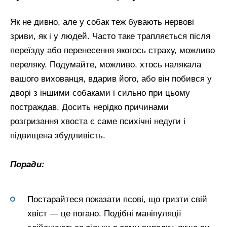
Як не дивно, але у собак теж бувають нервові
зриви, як і у людей. Часто таке трапляється після
переїзду або перенесення якогось страху, можливо
переляку. Подумайте, можливо, хтось налякала
вашого вихованця, вдарив його, або він побився у
дворі з іншими собаками і сильно при цьому
постраждав. Досить нерідко причинами
розгризання хвоста є саме психічні недуги і
підвищена збудливість.
Поради:
Постарайтеся показати псові, що гризти свій
хвіст — це погано. Подібні маніпуляції