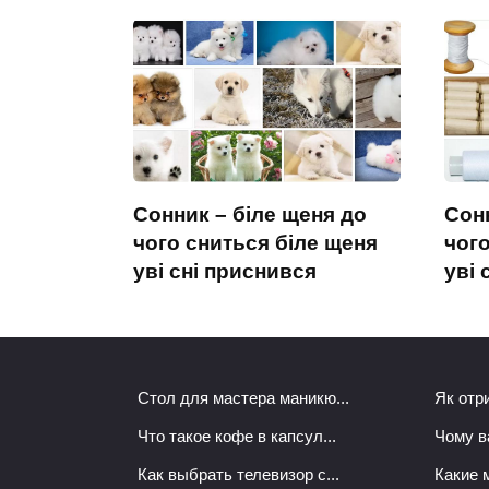
Сонник – біле щеня до
Сонн
чого сниться біле щеня
чого
уві сні приснився
уві 
Стол для мастера маникю...
Як отри
Что такое кофе в капсул...
Чому в
Как выбрать телевизор с...
Какие 