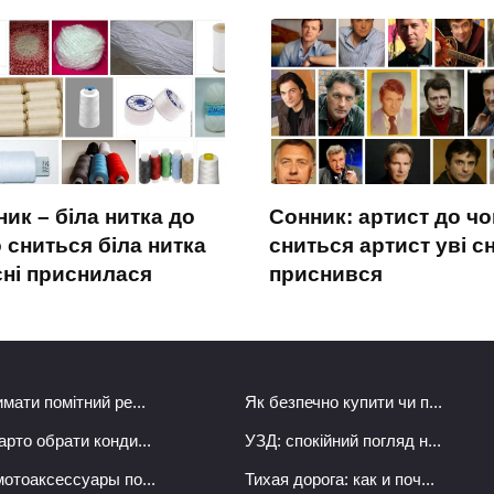
ик – біла нитка до
Сонник: артист до чо
 сниться біла нитка
сниться артист уві сн
сні приснилася
приснився
мати помітний ре...
Як безпечно купити чи п...
арто обрати конди...
УЗД: спокійний погляд н...
мотоаксессуары по...
Тихая дорога: как и поч...