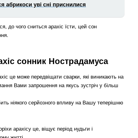
ся абрикоси уві сні приснилися
я, до чого сниться арахіс їсти, цей сон
ння.
рахіс сонник Нострадамуса
рахіс це може передвіщати сварки, які виникають на
мання Вами запрошення на якусь зустріч у більш
бить ніякого серйозного впливу на Вашу теперішню
іхи арахісу це, віщує період нудьги і
ому житті.