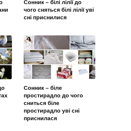
о
Сонник – білі лілії до
ани
чого сняться білі лілії уві
сні приснилися
до
Сонник – біле
тах
простирадло до чого
сниться біле
простирадло уві сні
приснилася