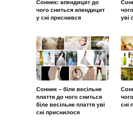
Сонник: апендицит до
Сонн
чого сниться апендицит
чого
у сні приснився
уві 
Сонник – біле весільне
Сонн
плаття до чого сниться
чого
біле весільне плаття уві
сні
сні приснилося