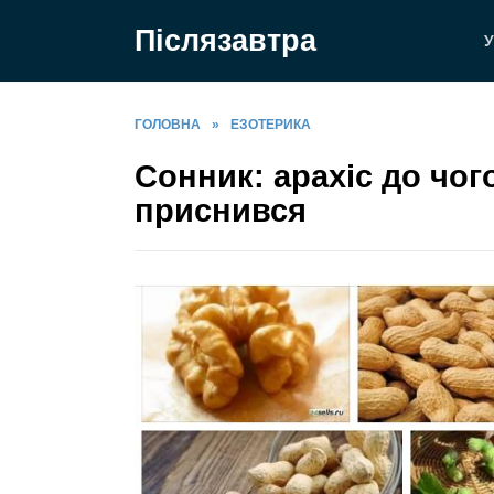
Перейти
Післязавтра
до
У
вмісту
ГОЛОВНА
»
ЕЗОТЕРИКА
Сонник: арахіс до чого
приснився