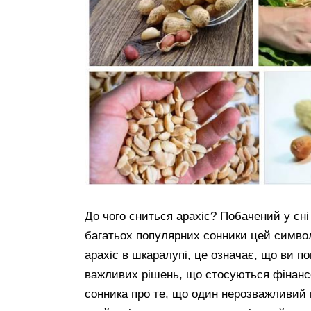
До чого сниться арахіс? Побачений у сні
багатьох популярних сонники цей символ
арахіс в шкаралупі, це означає, що ви п
важливих рішень, що стосуються фінанс
сонника про те, що один нерозважливий 