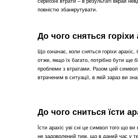
серйозні втрати – в результаті вкрай не
повністю збанкрутувати.
До чого сняться горіхи
Що означає, коли сняться горіхи арахіс, 
отже, якщо їх багато, потрібно бути ще
проблеми з втратами. Разом цей символ
втраченим в ситуації, в якій зараз ви зн
До чого сниться їсти а
Їсти арахіс уві сні це символ того що в
не задоволений тим, що в даний час у те