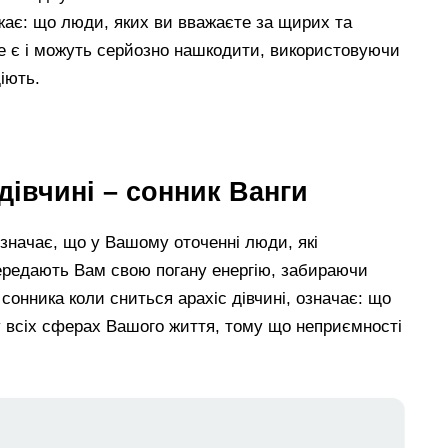
жає: що люди, яких ви вважаєте за щирих та
не є і можуть серйозно нашкодити, використовуючи
іють.
дівчині – сонник Ванги
 означає, що у Вашому оточенні люди, які
ередають Вам свою погану енергію, забираючи
сонника коли сниться арахіс дівчині, означає: що
у всіх сферах Вашого життя, тому що неприємності