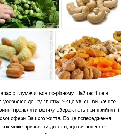
 арахіс тлумачиться по-різному. Найчастіше в
 уособлює добру звістку. Якщо уві сні ви бачите
овинні проявляти велику обережність при прийнятті
ової сфери Вашого життя. Бо це попередження
крок може призвести до того, що ви понесете