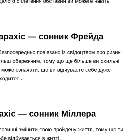
вдалого сплетення обставин ви можете навіть
 арахіс — сонник Фрейда
безпосередньо пов’язано із свідоцтвом про ризик,
 більш обережним, тому що ще більше ви схильні
 може означати, що ви відчуваєте себе дуже
аходитесь.
рахіс — сонник Міллера
и повинні змінити свою пройдену життя, тому що ти
бе відбувається в житті.