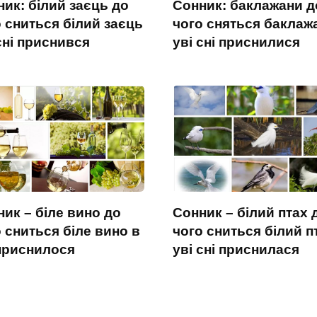
ик: білий заєць до
Сонник: баклажани д
 сниться білий заєць
чого сняться баклаж
сні приснився
уві сні приснилися
ик – біле вино до
Сонник – білий птах 
 сниться біле вино в
чого сниться білий п
 приснилося
уві сні приснилася