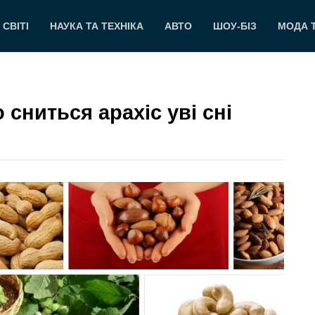
 СВІТІ
НАУКА ТА ТЕХНІКА
АВТО
ШОУ-БІЗ
МОДА 
 сниться арахіс уві сні