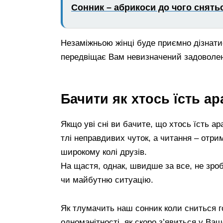
Сонник – абрикоси до чого снять
Незаміжньою жінці буде приємно дізнатис
передвіщає Вам невизначений задоволе
Бачити як хтось їсть а
Якщо уві сні ви бачите, що хтось їсть а
тлі неправдивих чуток, а читання – отри
широкому колі друзів.
На щастя, однак, швидше за все, не зро
чи майбутню ситуацію.
Як тлумачить наш сонник коли сниться гор
одноманітності, як скоро з’явиться у Ваш