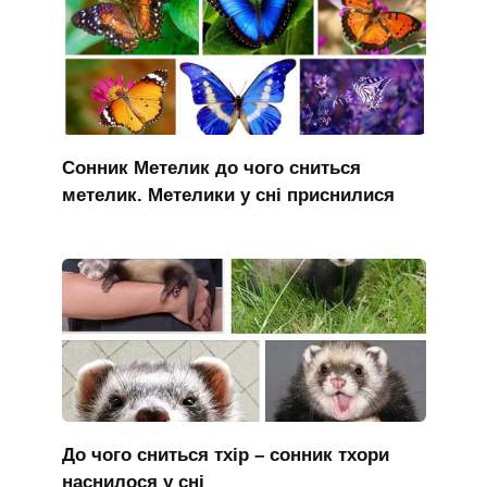
Сонник Метелик до чого сниться
метелик. Метелики у сні приснилися
До чого сниться тхір – сонник тхори
наснилося у сні