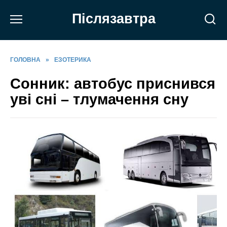
Перейти
Післязавтра
до
вмісту
ГОЛОВНА
»
ЕЗОТЕРИКА
Сонник: автобус приснився
уві сні – тлумачення сну