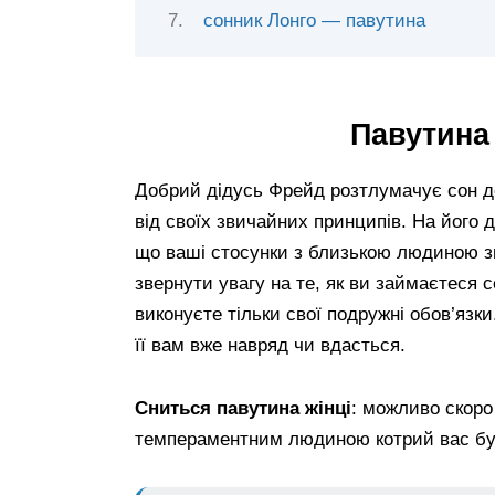
сонник Лонго — павутина
Павутина
Добрий дідусь Фрейд розтлумачує сон до
від своїх звичайних принципів. На його 
що ваші стосунки з близькою людиною зг
звернути увагу на те, як ви займаєтеся 
виконуєте тільки свої подружні обов’язки
її вам вже навряд чи вдасться.
Сниться павутина жінці
: можливо скоро
темпераментним людиною котрий вас буд