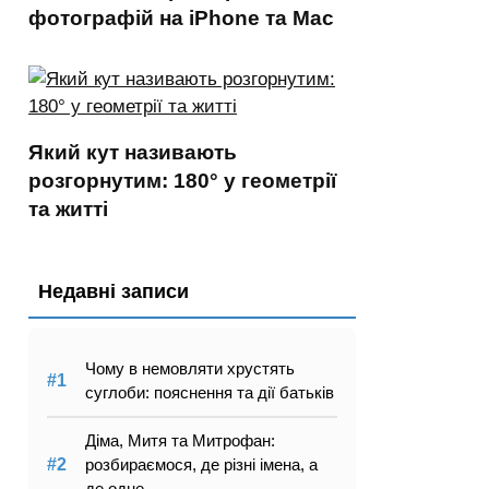
фотографій на iPhone та Mac
Який кут називають
розгорнутим: 180° у геометрії
та житті
Недавні записи
Чому в немовляти хрустять
суглоби: пояснення та дії батьків
Діма, Митя та Митрофан:
розбираємося, де різні імена, а
де одне