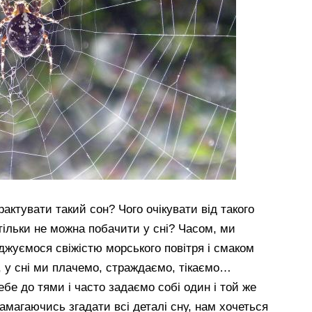
актувати такий сон? Чого очікувати від такого
тільки не можна побачити у сні? Часом, ми
джуємося свіжістю морського повітря і смаком
м, у сні ми плачемо, страждаємо, тікаємо…
бе до тями і часто задаємо собі один і той же
амагаючись згадати всі деталі сну, нам хочеться