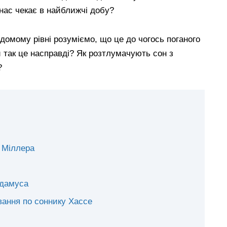
нас чекає в найближчі добу?
ідомому рівні розуміємо, що це до чогось поганого
и так це насправді? Як розтлумачують сон з
?
к Міллера
адамуса
вання по соннику Хассе