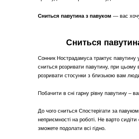
Сниться павутина з павуком
— вас хочу
Сниться павутин
Сонник Нострадамуса трактує павутину ув
сниться розривати павутину, при цьому в
розривати стосунки з близькою вам люд
Побачити в сні гарну рівну павутину – в
До чого сниться Спостерігати за павуком,
неприємності на роботі. Не варто сидіти 
зможете подолати всі гідно.