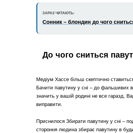
ЗАРАЗ ЧИТАЮТЬ:
Сонник – блондин до чого снитьс
До чого сниться паву
Медіум Хассе більш скептично ставиться
Бачити павутину у сні – до фальшивих в
значить у вашій родині не все гаразд. В
виправити.
Приснилося Збирати павутину у сні – под
стороння людина збирає павутину в будин