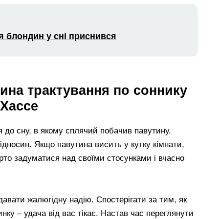
я блондин у сні приснився
тина трактування по соннику
Хассе
 до сну, в якому сплячий побачив павутину.
ідносин. Якщо павутина висить у кутку кімнати,
арто задуматися над своїми стосунками і вчасно
авати жалюгідну надію. Спостерігати за тим, як
ку – удача від вас тікає. Настав час переглянути