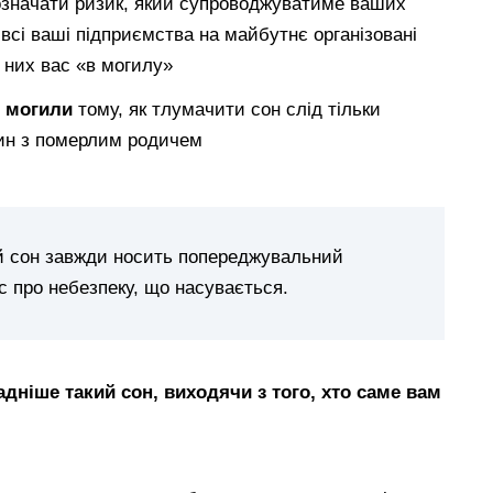
означати ризик, який супроводжуватиме ваших
всі ваші підприємства на майбутнє організовані
з них вас «в могилу»
ь могили
тому, як тлумачити сон слід тільки
ин з померлим родичем
й сон завжди носить попереджувальний
с про небезпеку, що насувається.
дніше такий сон, виходячи з того, хто саме вам