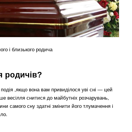
ого і близького родича
я родичів?
подія ,якщо вона вам привиділося уві сні — цей
ше весілля снитися до майбутніх розчарувань,
авини самого сну здатні змінити його тлумачення і
ло.