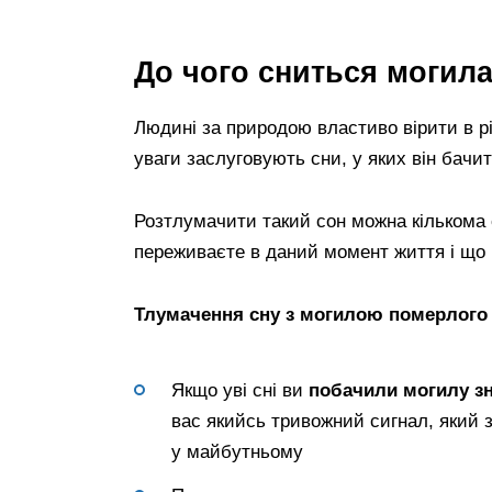
До чого сниться могил
Людині за природою властиво вірити в рі
уваги заслуговують сни, у яких він бачи
Розтлумачити такий сон можна кількома с
переживаєте в даний момент життя і що 
Тлумачення сну з могилою померлого
Якщо уві сні ви
побачили могилу з
вас якийсь тривожний сигнал, який з
у майбутньому