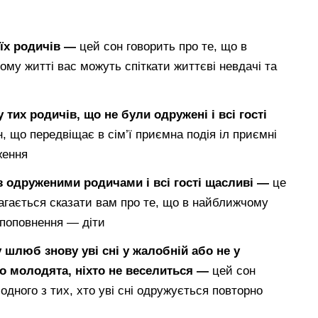
оїх родичів —
цей сон говорить про те, що в
у житті вас можуть спіткати життєві невдачі та
 тих родичів, що не були одружені і всі гості
, що передвіщає в сім’ї приємна подія іл приємні
ження
 з одруженими родичами і всі гості щасливі —
це
агається сказати вам про те, що в найближчому
 поповнення — діти
 шлюб знову уві сні у жалобній або не у
бо молодята, ніхто не веселиться —
цей сон
дного з тих, хто уві сні одружується повторно