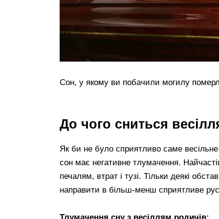
Сон, у якому ви побачили могилу померл
До чого сниться весілл
Як би не було сприятливо саме весільне 
сон має негативне тлумачення. Найчасті
печалям, втрат і тузі. Тільки деякі обст
направити в більш-менш сприятливе рус
Тлумачення сну з весіллям родичів: