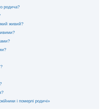
го родича?
?
 який живий?
 живими?
чами?
ми?
і?
?
в?
окійники і померлі родичі»