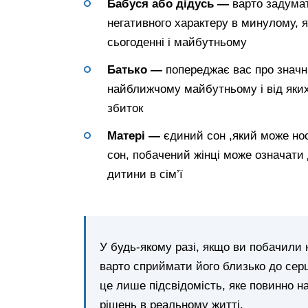
Бабуся або дідусь —
варто задумат
негативного характеру в минулому, 
сьогоденні і майбутньому
Батько —
попереджає вас про значні
найближчому майбутньому і від яких 
збиток
Матері —
єдиний сон ,який може но
сон, побачений жінці може означати 
дитини в сім’ї
У будь-якому разі, якщо ви побачили
варто сприймати його близько до серц
це лише підсвідомість, яке повинно 
рішень в реальному житті.