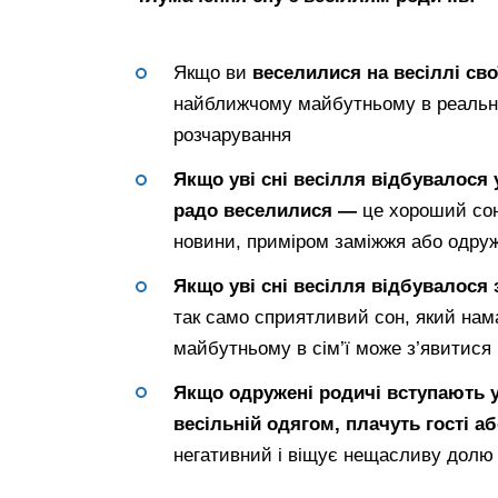
Якщо ви
веселилися на весіллі св
найближчому майбутньому в реальном
розчарування
Якщо уві сні весілля відбувалося у
радо веселилися —
це хороший сон
новини, приміром заміжжя або одру
Якщо уві сні весілля відбувалося
так само сприятливий сон, який нам
майбутньому в сім’ї може з’явитися
Якщо одружені родичі вступають у
весільній одягом, плачуть гості а
негативний і віщує нещасливу долю о