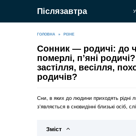
Перейти
Післязавтра
до
У
вмісту
ГОЛОВНА
»
РІЗНЕ
Сонник — родичі: до ч
померлі, п’яні родичі
застілля, весілля, пох
родичів?
Сни, в яких до людини приходять рідні л
з’являється в сновидінні близькі осіб, с
Зміст