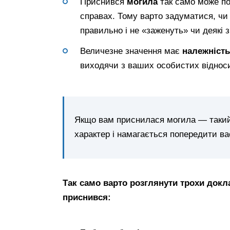
Приснився
могила
так само може п
справах. Тому варто задуматися, чи 
правильно і не «заженуть» чи деякі 
Величезне значення має
належніст
виходячи з ваших особистих віднос
Якщо вам приснилася могила — таки
характер і намагається попередити ва
Так само варто розглянути трохи докла
приснився: