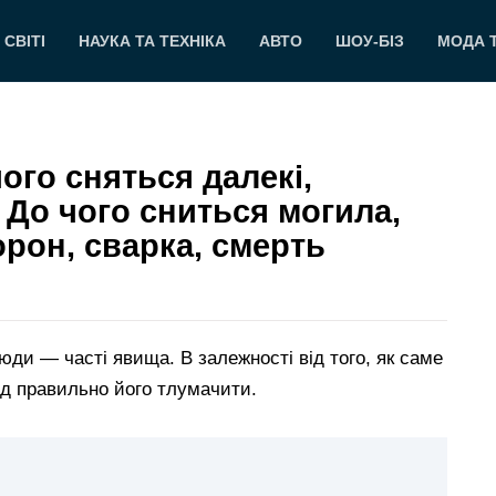
 СВІТІ
НАУКА ТА ТЕХНІКА
АВТО
ШОУ-БІЗ
МОДА 
ого сняться далекі,
? До чого сниться могила,
орон, сварка, смерть
юди — часті явища. В залежності від того, як саме
лід правильно його тлумачити.