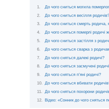
До чого сниться могила померло
До чого сниться весілля родичів
До чого сниться смерть родича,
До чого сняться померлі родичі
До чого сниться застілля з роди
До чого сниться сварка з родича
До чого сняться далекі родичі?
До чого сняться засмучені родич
До чого сняться п’яні родичі?
До чого сниться вбивати родичів
До чого сняться похорони родичі
Відео: «Сонник до чого сняться п