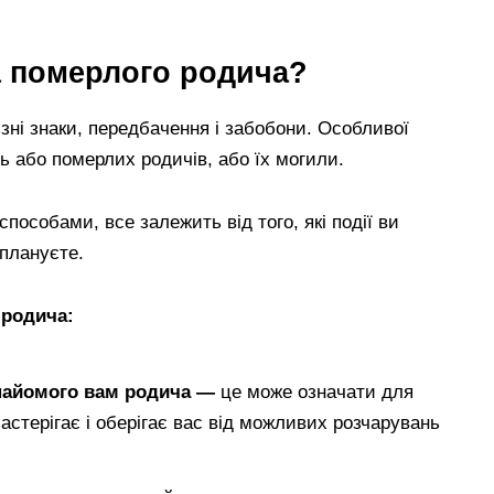
а померлого родича?
зні знаки, передбачення і забобони. Особливої
ть або померлих родичів, або їх могили.
пособами, все залежить від того, які події ви
плануєте.
 родича:
найомого вам родича —
це може означати для
астерігає і оберігає вас від можливих розчарувань