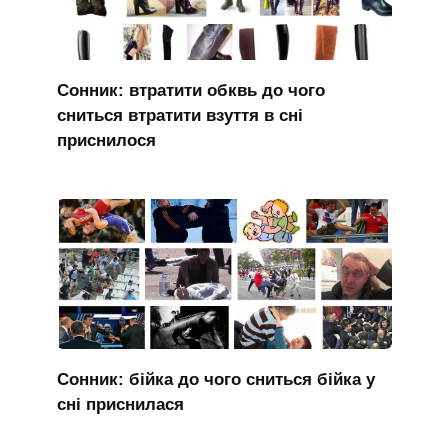
Сонник: втратити обквь до чого
сниться втратити взуття в сні
приснилося
Сонник: бійка до чого сниться бійка у
сні приснилася