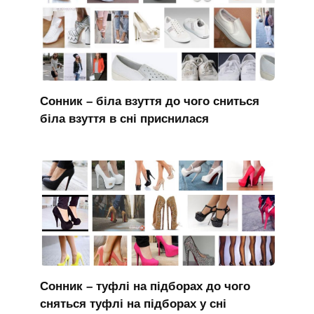
Сонник – біла взуття до чого сниться
біла взуття в сні приснилася
Сонник – туфлі на підборах до чого
сняться туфлі на підборах у сні