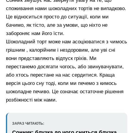
Сонник змушує нас звернути увагу на те, що
споживання нами шоколадних тортів не випадково.
Це відноситься просто до ситуації, коли ми
бачимо, як тісто, але за умови, що ніхто не
забороняє нам його їсти.
Шоколадний торт може нам асоціюватися з чимось
грішним , калорійним і нездоровим, але уві сні
вони представляють відпуск гріхів. Ми
перестанемо досягати чогось, або звинувачувати,
або хтось перестане на нас сердитися. Краща
версія цього сну тоді, коли ми печемо з кимось
шоколадне печиво. Це означає остаточне рішення
розбіжності між нами.
ЗАРАЗ ЧИТАЮТЬ:
Сонник: блузка до чого сниться блузка