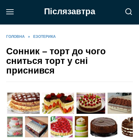
Перейти
Післязавтра
до
вмісту
ГОЛОВНА
»
ЕЗОТЕРИКА
Сонник – торт до чого
сниться торт у сні
приснився