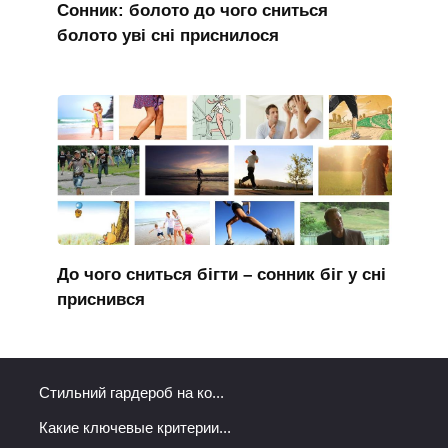
Сонник: болото до чого сниться
болото уві сні приснилося
До чого сниться бігти – сонник біг у сні
приснився
Стильний гардероб на ко...
Какие ключевые критерии...