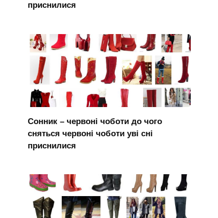
приснилися
Сонник – червоні чоботи до чого
сняться червоні чоботи уві сні
приснилися