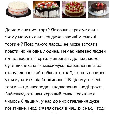
До чого сниться торт? Як сонник трактує сни в
якому можуть сниться дуже красиві м смачні
тортики? Повз такого ласощі не може встояти
практично не одна людина. Немає напевно людей
які не люблять торти. Неприязнь до них, може
бути викликана як максимум, позбавлення із-за
стану здоров’я або обхват в талії, і хтось повинен
утримуватися від їх вживання. В цілому, печені
торти — це насолода і задоволення, іноді трохи.
Забезпечують нам хороший смак, і хоча не є
чимось більшим, у нас до них ставлення дуже
позитивне. Іноді з’являються в наших снах, і тоді