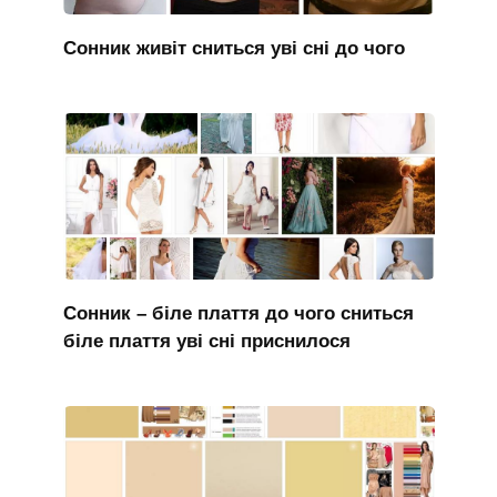
Сонник живіт сниться уві сні до чого
Сонник – біле плаття до чого сниться
біле плаття уві сні приснилося