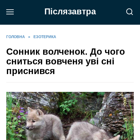
Перейти
Післязавтра
до
вмісту
ГОЛОВНА
»
ЕЗОТЕРИКА
Сонник волченок. До чого
сниться вовченя уві сні
приснився