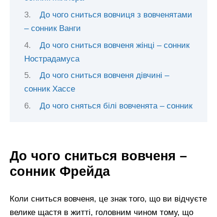
До чого сниться вовчиця з вовченятами
– сонник Ванги
До чого сниться вовченя жінці – сонник
Нострадамуса
До чого сниться вовченя дівчині –
сонник Хассе
До чого сняться білі вовченята – сонник
До чого сниться вовченя –
сонник Фрейда
Коли сниться вовченя, це знак того, що ви відчуєте
велике щастя в житті, головним чином тому, що