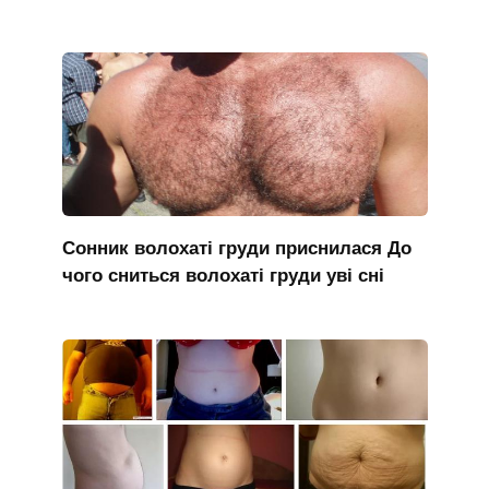
Сонник волохаті груди приснилася До
чого сниться волохаті груди уві сні