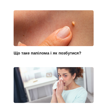
Що таке папілома і як позбутися?