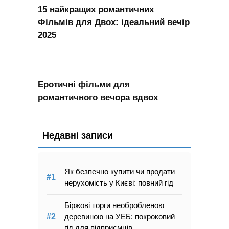
15 найкращих романтичних
Фільмів для Двох: ідеальний вечір
2025
Еротичні фільми для
романтичного вечора вдвох
Недавні записи
Як безпечно купити чи продати
нерухомість у Києві: повний гід
Біржові торги необробленою
деревиною на УЕБ: покроковий
гід для підприємців