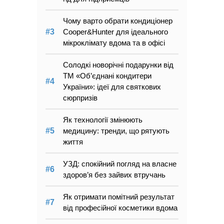
Чому варто обрати кондиціонер
Cooper&Hunter для ідеального
мікроклімату вдома та в офісі
Солодкі новорічні подарунки від
ТМ «Об’єднані кондитери
України»: ідеї для святкових
сюрпризів
Як технології змінюють
медицину: тренди, що рятують
життя
УЗД: спокійний погляд на власне
здоров’я без зайвих втручань
Як отримати помітний результат
від професійної косметики вдома