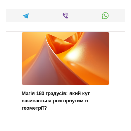
Магія 180 градусів: який кут
називається розгорнутим в
геометрії?