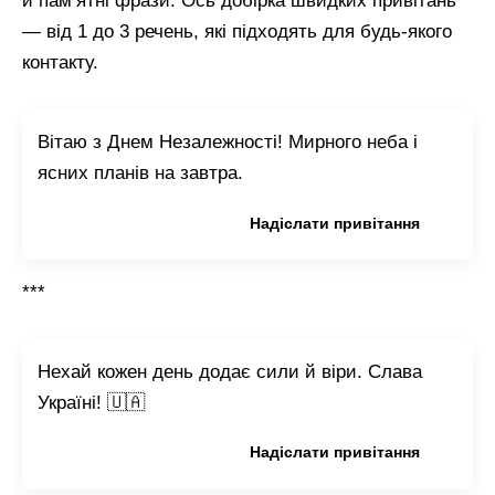
й пам’ятні фрази. Ось добірка швидких привітань
— від 1 до 3 речень, які підходять для будь-якого
контакту.
Вітаю з Днем Незалежності! Мирного неба і
ясних планів на завтра.
Копіювати привітання
Надіслати привітання
***
Нехай кожен день додає сили й віри. Слава
Україні! 🇺🇦
Копіювати привітання
Надіслати привітання