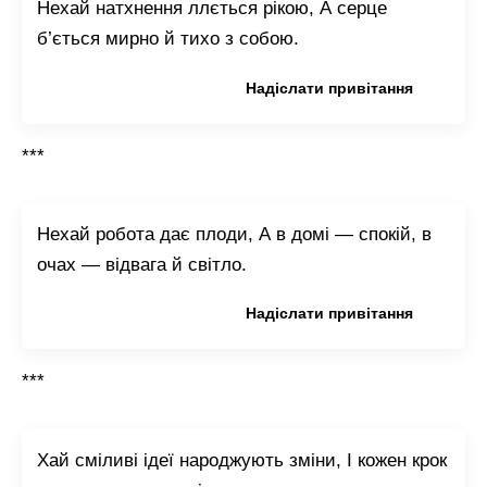
Нехай натхнення ллється рікою, А серце
б’ється мирно й тихо з собою.
Копіювати привітання
Надіслати привітання
***
Нехай робота дає плоди, А в домі — спокій, в
очах — відвага й світло.
Копіювати привітання
Надіслати привітання
***
Хай сміливі ідеї народжують зміни, І кожен крок