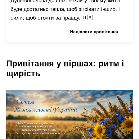
Душевні слова до сліз: нехай у твоєму житті
буде достатньо тепла, щоб зігрівати інших, і
сили, щоб стояти за правду. 🇺🇦
Копіювати привітання
Надіслати привітання
Привітання у віршах: ритм і
щирість