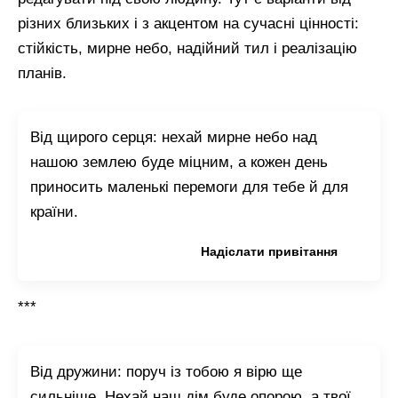
різних близьких і з акцентом на сучасні цінності:
стійкість, мирне небо, надійний тил і реалізацію
планів.
Від щирого серця: нехай мирне небо над
нашою землею буде міцним, а кожен день
приносить маленькі перемоги для тебе й для
країни.
Копіювати привітання
Надіслати привітання
***
Від дружини: поруч із тобою я вірю ще
сильніше. Нехай наш дім буде опорою, а твої