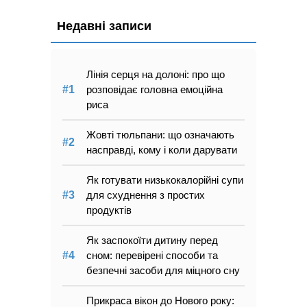
Недавні записи
Лінія серця на долоні: про що
розповідає головна емоційна
риса
Жовті тюльпани: що означають
насправді, кому і коли дарувати
Як готувати низькокалорійні супи
для схуднення з простих
продуктів
Як заспокоїти дитину перед
сном: перевірені способи та
безпечні засоби для міцного сну
Прикраса вікон до Нового року: