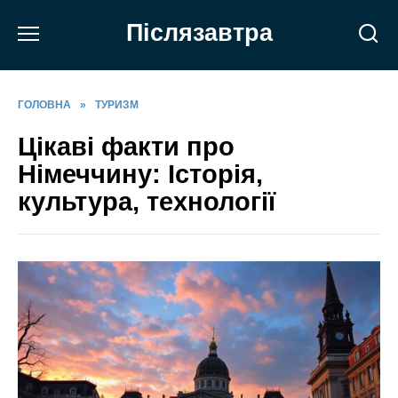
Перейти
Післязавтра
до
вмісту
ГОЛОВНА
»
ТУРИЗМ
Цікаві факти про
Німеччину: Історія,
культура, технології