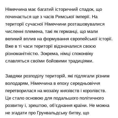
Німеччина має багатий історичний спадок, що
починається ще з часів Римської імперії. На
території сучасної Німеччини розташовувалися
численні племена, такі як германці, що мали
великий вплив на формування європейської історії.
Вже в ті часи території відзначалися своєю
різноманітністю. Зокрема, німці споконвіку
славляться своїми бойовими традиціями.
Завдяки розподілу територій, які підлягали різним
володарям, Німеччина в епоху середньовіччя
перетворилася на мозаїку князівств і королівств.
Це стало основою для подальшого політичного
розвитку і, зрештою, об’єднання країни. Не можна
не згадати про Грунвальдську битву, що