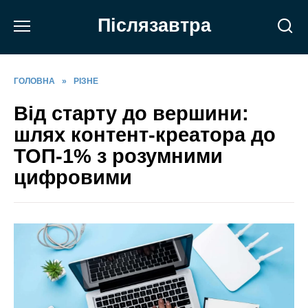
Перейти
Післязавтра
до
вмісту
ГОЛОВНА
»
РІЗНЕ
Від старту до вершини:
шлях контент-креатора до
ТОП-1% з розумними
цифровими