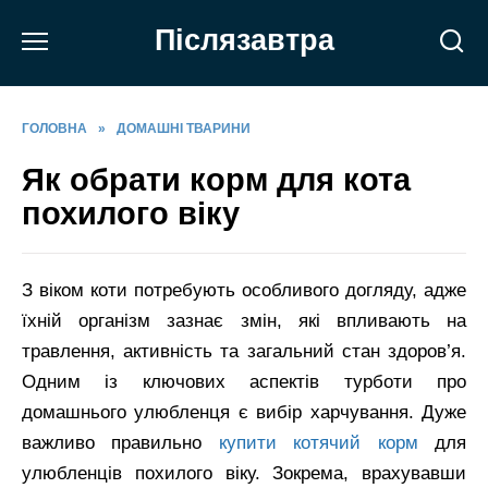
Перейти
Післязавтра
до
вмісту
ГОЛОВНА
»
ДОМАШНІ ТВАРИНИ
Як обрати корм для кота
похилого віку
З віком коти потребують особливого догляду, адже
їхній організм зазнає змін, які впливають на
травлення, активність та загальний стан здоров’я.
Одним із ключових аспектів турботи про
домашнього улюбленця є вибір харчування. Дуже
важливо правильно
купити котячий корм
для
улюбленців похилого віку. Зокрема, врахувавши