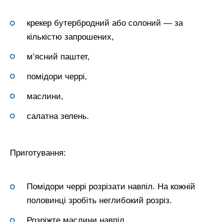
крекер бутербродний або солоний — за
кількістю запрошених,
м’ясний паштет,
помідори черрі,
маслини,
салатна зелень.
Приготування:
Помідори черрі розрізати навпіл. На кожній
половинці зробіть неглибокий розріз.
Розріжте маслини навпіл.