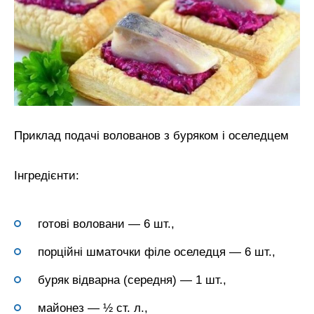
Приклад подачі волованов з буряком і оселедцем
Інгредієнти:
готові воловани — 6 шт.,
порційні шматочки філе оселедця — 6 шт.,
буряк відварна (середня) — 1 шт.,
майонез — ½ ст. л.,