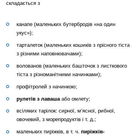
складається з
канапе (маленьких бутербродів «на один
укус»);
тарталеток (маленьких кошиків з прісного тіста
з різними наповнювачами);
волованов (маленьких башточок з листкового
тіста з різноманітними начинками);
профітролей з начинкою;
рулетів з лаваша
або омлету;
всіляких тарілок: сирної, м’ясної, рибної,
овочевий, з морепродуктів і т. д.;
маленьких пиріжків, в т. ч.
пиріжків-