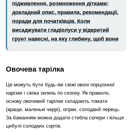
підживлення, розмноження дітками:
докладний опис, правила, рекомендації,
поради для початківців. Коли
висаджувати гладіолуси у відкритий
грунт навесні, на яку глибину, щоб вони
Овочева тарілка
Це можуть бути будь-які свіжі овочі порціонної
нарізки і свіжа зелень по сезону. Як правило,
основу овочевий тарілки складають томати
(краще, маленькі черрі), огірки, солодкий перець.
За бажанням можна додати стебла селери і кільця
цибулі солодких сортів.