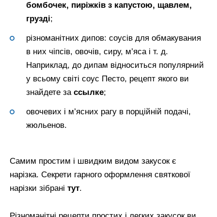
бомбочек, пиріжків з капустою, щавлем,
грузді
;
різноманітних дипов: соусів для обмакувания
в них чіпсів, овочів, сиру, м’яса і т. д.
Наприклад, до дипам відноситься популярний
у всьому світі соус Песто, рецепт якого ви
знайдете за
ссылке
;
овочевих і м’ясних рагу в порційній подачі,
жюльенов.
Самим простим і швидким видом закусок є
нарізка. Секрети гарного оформлення святкової
нарізки зібрані
тут
.
Різноманітні рецепти простих і легких закусок ви