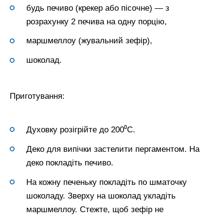
будь печиво (крекер або пісочне) — з
розрахунку 2 печива на одну порцію,
маршмеллоу (жувальний зефір),
шоколад.
Приготування:
Духовку розігрійте до 200⁰С.
Деко для випічки застелити пергаментом. На
деко покладіть печиво.
На кожну печеньку покладіть по шматочку
шоколаду. Зверху на шоколад укладіть
маршмеллоу. Стежте, щоб зефір не