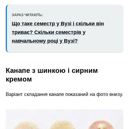
ЗАРАЗ ЧИТАЮТЬ:
Що таке семестр у Вузі і скільки він
триває? Скільки семестрів у
навчальному році у Вузі?
Канапе з шинкою і сирним
кремом
Варіант складання канапе показаний на фото внизу.