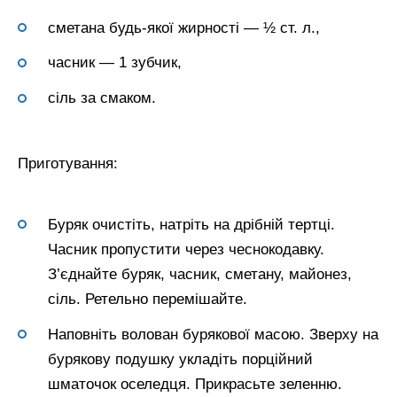
сметана будь-якої жирності — ½ ст. л.,
часник — 1 зубчик,
сіль за смаком.
Приготування:
Буряк очистіть, натріть на дрібній тертці.
Часник пропустити через чеснокодавку.
З’єднайте буряк, часник, сметану, майонез,
сіль. Ретельно перемішайте.
Наповніть волован бурякової масою. Зверху на
бурякову подушку укладіть порційний
шматочок оселедця. Прикрасьте зеленню.