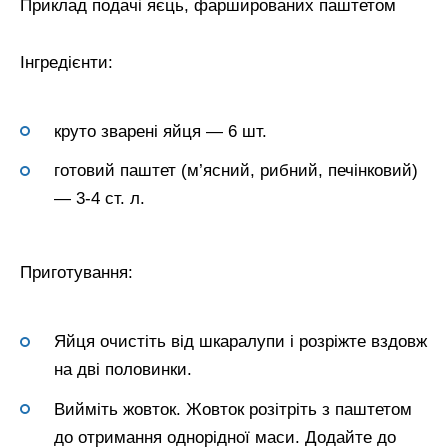
Приклад подачі яєць, фаршированих паштетом
Інгредієнти:
круто зварені яйця — 6 шт.
готовий паштет (м’ясний, рибний, печінковий)
— 3-4 ст. л.
Приготування:
Яйця очистіть від шкаралупи і розріжте вздовж
на дві половинки.
Вийміть жовток. Жовток розітріть з паштетом
до отримання однорідної маси. Додайте до