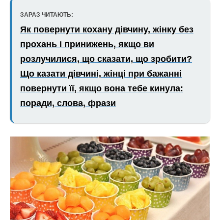
ЗАРАЗ ЧИТАЮТЬ:
Як повернути кохану дівчину, жінку без
прохань і принижень, якщо ви
розлучилися, що сказати, що зробити?
Що казати дівчині, жінці при бажанні
повернути її, якщо вона тебе кинула:
поради, слова, фрази