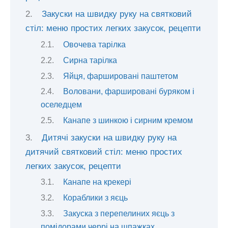
Закуски на швидку руку на святковий
стіл: меню простих легких закусок, рецепти
Овочева тарілка
Сирна тарілка
Яйця, фаршировані паштетом
Воловани, фаршировані буряком і
оселедцем
Канапе з шинкою і сирним кремом
Дитячі закуски на швидку руку на
дитячий святковий стіл: меню простих
легких закусок, рецепти
Канапе на крекері
Кораблики з яєць
Закуска з перепелиних яєць з
помідорами черрі на шпажках